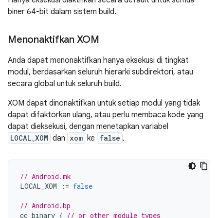
Hanya eksekusi diaktifkan secara default untuk semua
biner 64-bit dalam sistem build.
Menonaktifkan XOM
Anda dapat menonaktifkan hanya eksekusi di tingkat
modul, berdasarkan seluruh hierarki subdirektori, atau
secara global untuk seluruh build.
XOM dapat dinonaktifkan untuk setiap modul yang tidak
dapat difaktorkan ulang, atau perlu membaca kode yang
dapat dieksekusi, dengan menetapkan variabel
LOCAL_XOM
dan
xom
ke
false
.
// Android.mk
LOCAL_XOM
:=
false
// Android.bp
cc_binary
{
// or other module types