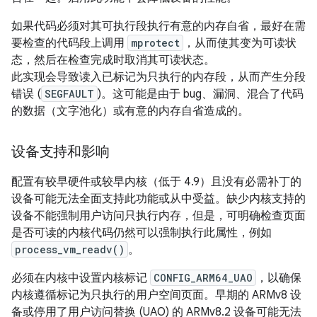
如果代码必须对其可执行段执行有意的内存自省，最好在需
要检查的代码段上调用
mprotect
，从而使其变为可读状
态，然后在检查完成时取消其可读状态。
此实现会导致读入已标记为只执行的内存段，从而产生分段
错误 (
SEGFAULT
)。这可能是由于 bug、漏洞、混合了代码
的数据（文字池化）或有意的内存自省造成的。
设备支持和影响
配置有较早硬件或较早内核（低于 4.9）且没有必需补丁的
设备可能无法全面支持此功能或从中受益。缺少内核支持的
设备不能强制用户访问只执行内存，但是，可明确检查页面
是否可读的内核代码仍然可以强制执行此属性，例如
process_vm_readv()
。
必须在内核中设置内核标记
CONFIG_ARM64_UAO
，以确保
内核遵循标记为只执行的用户空间页面。早期的 ARMv8 设
备或停用了用户访问替换 (UAO) 的 ARMv8.2 设备可能无法