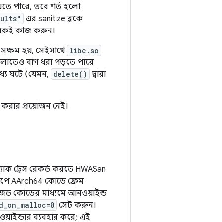
যেতে পারে, তবে শর্ত হলো
ults"
এর sanitize ব্লকে
 একই কাজ করুন।
 সক্ষম হয়, সেইসাথে
libc.so
লোতেও বাগ ধরা পড়তে পারে
যে ঘটে (যেমন,
delete()
দ্বারা
ন করার প্রয়োজন নেই।
্যাক ট্রেস রেকর্ড করতে HWASan
্টরূপে AArch64 কোডে ফ্রেম
নেজড কোডের মাধ্যমে আনওয়াইন্ড
d_on_malloc=0
সেট করুন।
নওয়াইন্ডার ব্যবহার করে; এই