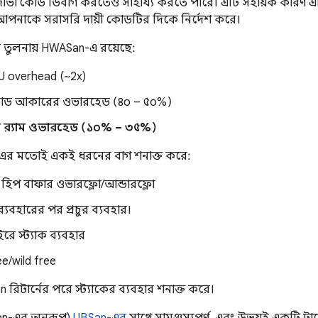
ারী জাভা কোড ডিবাগ করতেও সাহায্য করতে পারে। এটি সহায়ক কারণ এট
পনাকে সরাসরি দায়ী কোডটির দিকে নির্দেশ করে।
 তুলনায় HWASan-এ রয়েছে:
PU overhead (~2x)
োড আকারের ওভারহেড (৪০ – ৫০%)
র‍্যাম ওভারহেড (১০% – ৩৫%)
এর মতোই একই ধরনের বাগ শনাক্ত করে:
ং হিপ বাফার ওভারফ্লো/আন্ডারফ্লো
ব্যবহারের পর প্রচুর ব্যবহার।
রে স্ট্যাক ব্যবহার
e/wild free
রিটার্নের পরে স্ট্যাকের ব্যবহার শনাক্ত করে।