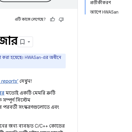
প্রতীকীকরণ
অ্যাপে HWASan
এটি কাজে লেগেছে?
াইজার
া করা হয়েছে। HWASan-এর অধীনে
reports’
দেখুন!
রের
মতোই একটি মেমরি ত্রুটি
ম্পূর্ণ সিস্টেম
ার পরবর্তী সংস্করণগুলোতে এবং
়নের জন্য ব্যবহৃত C/C++ কোডের