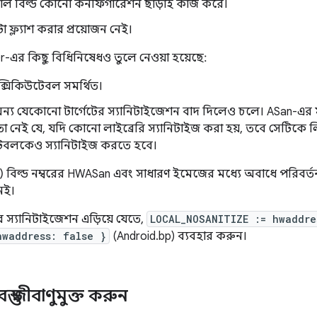
্টাল বিল্ড কোনো কনফিগারেশন ছাড়াই কাজ করে।
ফ্ল্যাশ করার প্রয়োজন নেই।
r-এর কিছু বিধিনিষেধও তুলে নেওয়া হয়েছে:
এক্সিকিউটেবল সমর্থিত।
া অন্য যেকোনো টার্গেটের স্যানিটাইজেশন বাদ দিলেও চলে। ASan-
তা নেই যে, যদি কোনো লাইব্রেরি স্যানিটাইজ করা হয়, তবে সেটিকে 
েবলকেও স্যানিটাইজ করতে হবে।
 বিল্ড নম্বরের HWASan এবং সাধারণ ইমেজের মধ্যে অবাধে পরিবর্ত
েই।
্যানিটাইজেশন এড়িয়ে যেতে,
LOCAL_NOSANITIZE := hwaddre
hwaddress: false }
(Android.bp) ব্যবহার করুন।
্যবস্তু জীবাণুমুক্ত করুন