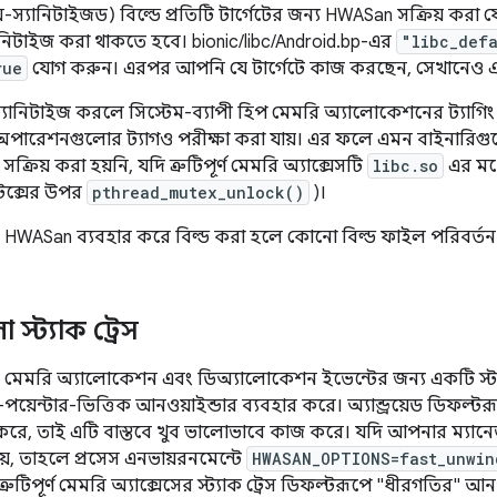
স্যানিটাইজড) বিল্ডে প্রতিটি টার্গেটের জন্য HWASan সক্রিয় করা 
ানিটাইজ করা থাকতে হবে। bionic/libc/Android.bp-এর
"libc_defa
rue
যোগ করুন। এরপর আপনি যে টার্গেটে কাজ করছেন, সেখানেও
c স্যানিটাইজ করলে সিস্টেম-ব্যাপী হিপ মেমরি অ্যালোকেশনের ট্যাগিং
পারেশনগুলোর ট্যাগও পরীক্ষা করা যায়। এর ফলে এমন বাইনারিগু
্রিয় করা হয়নি, যদি ত্রুটিপূর্ণ মেমরি অ্যাক্সেসটি
libc.so
এর মধ্
েক্সের উপর
pthread_mutex_unlock()
)।
ফর্মটি HWASan ব্যবহার করে বিল্ড করা হলে কোনো বিল্ড ফাইল পরিবর্ত
্ট্যাক ট্রেস
তিটি মেমরি অ্যালোকেশন এবং ডিঅ্যালোকেশন ইভেন্টের জন্য একটি স্ট
ম-পয়েন্টার-ভিত্তিক আনওয়াইন্ডার ব্যবহার করে। অ্যান্ড্রয়েড ডিফল
য় করে, তাই এটি বাস্তবে খুব ভালোভাবে কাজ করে। যদি আপনার ম্যা
য়, তাহলে প্রসেস এনভায়রনমেন্টে
HWASAN_OPTIONS=fast_unwin
্রুটিপূর্ণ মেমরি অ্যাক্সেসের স্ট্যাক ট্রেস ডিফল্টরূপে "ধীরগতির" আ