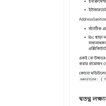
ইনক্রিমেন
ইউজারডেটা 
AddressSanitize
স্ট্যাটিক 
libc ছাড়
বাধ্যবাধক
এক্সিকিউট
একই (বা উচ্চতর)
করার প্রয়োজন ন
কোনো মডিউলের স
sanitize: { 
স্বতন্ত্র লক্ষ