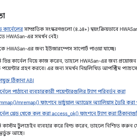
তা
েড কার্নেলের
সাম্প্রতিক সংস্করণগুলো (৪.১৪+) স্বয়ংক্রিয়ভাবে HWASan
ুলোতে HWASan-এর সমর্থন নেই।
ে HWASan-এর জন্য ইউজারস্পেস সাপোর্ট পাওয়া যাচ্ছে।
িন্ন কার্নেল নিয়ে কাজ করেন, তাহলে HWASan-এর জন্য প্রয়োজন য
গড পয়েন্টার গ্রহণ করবে। এর জন্য সমর্থন নিম্নলিখিত আপস্ট্রিম প্যাচ
গযুক্ত ঠিকানা ABI
্নেলে পাঠানো ব্যবহারকারী পয়েন্টারগুলির ট্যাগ পরিবর্তন করা
mmap()/mremap() ফাংশনে ভার্চুয়াল অ্যাড্রেস অ্যালিয়াস তৈরি কর
র্নেল থ্রেড থেকে কল করা access_ok() ফাংশনে ট্যাগ করা ঠিকানাগ
কাস্টম টুলচেইন ব্যবহার করে বিল্ড করেন, তাহলে নিশ্চিত করুন
তর্ভুক্ত আছে।