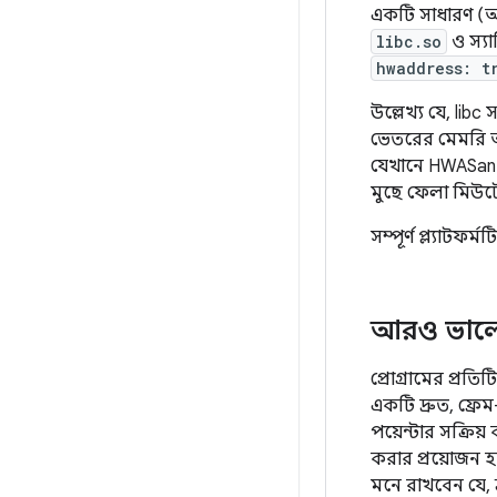
একটি সাধারণ (অ-
libc.so
ও স্য
hwaddress: t
উল্লেখ্য যে, lib
ভেতরের মেমরি অ
যেখানে HWASan সক
মুছে ফেলা মিউট
সম্পূর্ণ প্ল্যাট
আরও ভালো স
প্রোগ্রামের প্র
একটি দ্রুত, ফ্রে
পয়েন্টার সক্রি
করার প্রয়োজন হ
মনে রাখবেন যে, ত