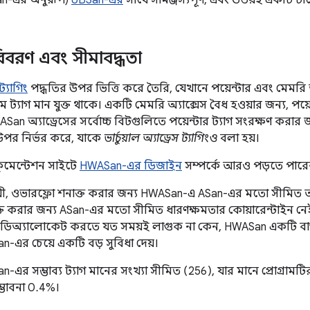
an-এর অনুরূপ)
UBSan-এর
সাথে সামঞ্জস্যপূর্ণ, এবং উভয়ই একটি টার
র বিবরণ এবং সীমাবদ্ধতা
্যাগিং
পদ্ধতির উপর ভিত্তি করে তৈরি, যেখানে পয়েন্টার এবং মেমরি
ডম ট্যাগ মান যুক্ত থাকে। একটি মেমরি অ্যাক্সেস বৈধ হওয়ার জন্য, পয
an অ্যাড্রেসের সর্বোচ্চ বিটগুলিতে পয়েন্টার ট্যাগ সংরক্ষণ কর
উপর নির্ভর করে, যাকে
ভার্চুয়াল অ্যাড্রেস ট্যাগিংও
বলা হয়।
ুমেন্টেশন সাইটে
HWASan-এর ডিজাইন
সম্পর্কে আরও পড়তে পারে
়ী, ওভারফ্লো শনাক্ত করার জন্য HWASan-এ ASan-এর মতো সীমিত
্ত করার জন্য ASan-এর মতো সীমিত ধারণক্ষমতার কোয়ারেন্টাইন নে
ডিঅ্যালোকেট করতে যত সময়ই লাগুক না কেন, HWASan একটি বাগ
-এর চেয়ে একটি বড় সুবিধা দেয়।
এর সম্ভাব্য ট্যাগ মানের সংখ্যা সীমিত (256), যার মানে প্রোগ্রাম
ম্ভাবনা 0.4%।