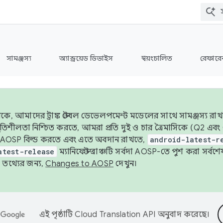
সামঞ্জস্য
অ্যান্ড্রয়েড ডিভাইস
স্বয়ংচালিত
রেফারেন
ে, আমাদের ট্রাঙ্ক স্টেবল ডেভেলপমেন্ট মডেলের সাথে সামঞ্জস্য রাখ
র স্থিতিশীলতা নিশ্চিত করতে, আমরা প্রতি দুই ও চার ত্রৈমাসিকে (Q2
 AOSP বিল্ড করতে এবং এতে অবদান রাখতে,
android-latest-r
atest-release
ম্যানিফেস্ট ব্রাঞ্চটি সর্বদা AOSP-তে পুশ করা সর্ব
তথ্যের জন্য,
Changes to AOSP
দেখুন।
এই পৃষ্ঠাটি
Cloud Translation API
অনুবাদ করেছে।