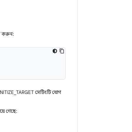
র করুন:
ANITIZE_TARGET সেটিংটি যোগ
়ে গেছে: