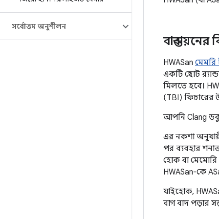
HWASan (যা AS
সর্বোত্তম অনুশীলন
বাস্তবায়নে
HWASan
মেমরি ট
একটি ছোট র‍্যান্
মিলতে হবে। HWAS
(TBI) ফিচারের 
আপনি Clang ডক
এর নকশা অনুযায
পর ব্যবহার শনাক
হোক বা মেমোরি 
HWASan-কে ASan
যাইহোক, HWASan-
বাগ বাদ পড়ার স