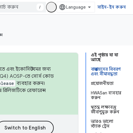
/
সাইন-ইন করুন
্স
এই পৃষ্ঠায় যা যা
আছে
তে এবং ইকোসিস্টেমের জন্য
বাস্তবায়নের বিবরণ
এবং সীমাবদ্ধতা
 এবং Q4) AOSP-তে সোর্স কোড
elease
ব্যবহার করুন।
প্রয়োজনীয়তা
শেষ রিলিজটিকে রেফারেন্স
HWASan ব্যবহার
করুন
স্বতন্ত্র লক্ষ্যবস্তু
জীবাণুমুক্ত করুন
আরও ভালো
স্ট্যাক ট্রেস