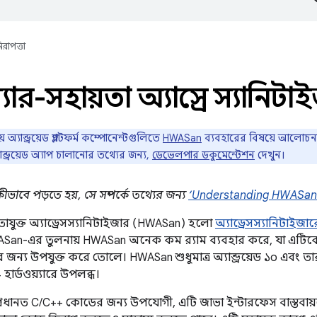
িরাপত্তা
়্যার-সহায়তা অ্যাড্রেস স্যানিট
য় অ্যান্ড্রয়েড প্ল্যাটফর্ম কম্পোনেন্টগুলিতে
HWASan
ব্যবহারের বিষয়ে আলোচন
ন্ড্রয়েড অ্যাপ চালানোর তথ্যের জন্য,
ডেভেলপার ডকুমেন্টেশন
দেখুন।
ীভাবে পড়তে হয়, সে সম্পর্কে তথ্যের জন্য
‘Understanding HWASan 
য়তাযুক্ত অ্যাড্রেসস্যানিটাইজার (HWASan) হলো
অ্যাড্রেসস্যানিটাইজা
ASan-এর তুলনায় HWASan অনেক কম র‍্যাম ব্যবহার করে, যা এটিকে স
 জন্য উপযুক্ত করে তোলে। HWASan শুধুমাত্র অ্যান্ড্রয়েড ১০ এবং ত
 হার্ডওয়্যারে উপলব্ধ।
রধানত C/C++ কোডের জন্য উপযোগী, এটি জাভা ইন্টারফেস বাস্তবায