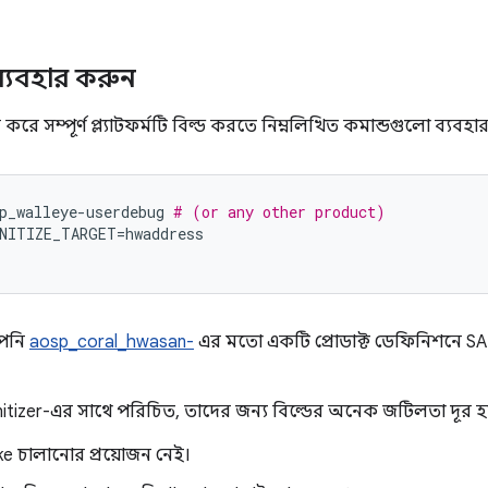
যবহার করুন
রে সম্পূর্ণ প্ল্যাটফর্মটি বিল্ড করতে নিম্নলিখিত কমান্ডগুলো ব্যবহা
p_walleye
-
userdebug
# (or any other product)
NITIZE_TARGET
=
hwaddress
আপনি
aosp_coral_hwasan-
এর মতো একটি প্রোডাক্ট ডেফিনিশনে S
itizer-এর সাথে পরিচিত, তাদের জন্য বিল্ডের অনেক জটিলতা দূর হয
ke চালানোর প্রয়োজন নেই।