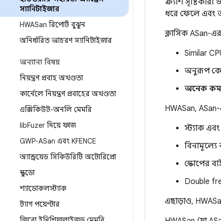
ক্র্যাশ সৃষ্টিক
স্যানিটাইজার
ধরে ফেলে এবং আ
HWASan রিপোর্ট বুঝুন
ক্লাসিক ASan-এর
অনির্ধারিত আচরণ স্যানিটাইজার
Similar C
অন্যান্য বিষয়
অনুরূপ ক
নিয়ন্ত্রণ প্রবাহ অখণ্ডতা
অনেক কম 
কার্নেলে নিয়ন্ত্রণ প্রবাহের অখণ্ডতা
HWASan, ASan-
এক্সিকিউট-অনলি মেমরি
lib
Fuzer দিয়ে ফাজ
স্ট্যাক এব
GWP-ASan এবং KFENCE
বিনামূল্যে 
অ্যান্ড্রয়েড সিকিউরিটি অটোরিপ্রো
স্কোপের বাই
স্কুডো
Double fre
শ্যাডোকলস্ট্যাক
এছাড়াও, HWASan 
ট্যাগ পয়েন্টার
জিরো ইনিশিয়ালাইজড মেমরি