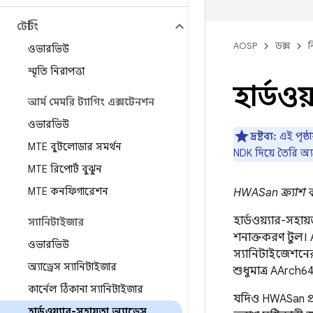
টেস্টিং
AOSP
ডক্স
ন
ওভারভিউ
স্মৃতি নিরাপত্তা
হার্ডওয
আর্ম মেমরি ট্যাগিং এক্সটেনশন
ওভারভিউ
দ্রষ্টব্য:
এই পৃষ্ঠা
MTE বুটলোডার সমর্থন
NDK দিয়ে তৈরি অ্যা
MTE রিপোর্ট বুঝুন
MTE কনফিগারেশন
HWASan ক্র্যাশ ক
হার্ডওয়্যার-সহা
স্যানিটাইজার
শনাক্তকরণ টুল। 
ওভারভিউ
স্যানিটাইজেশনের
অ্যাড্রেস স্যানিটাইজার
শুধুমাত্র AArch64
কার্নেল ঠিকানা স্যানিটাইজার
যদিও HWASan প্
হার্ডওয়্যার-সহায়তা অ্যাড্রেস