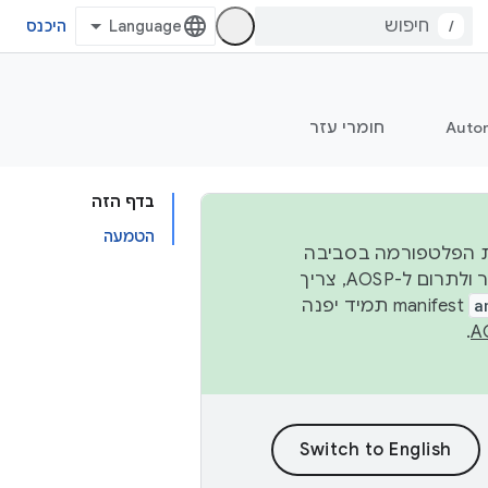
/
היכנס
Auto
חומרי עזר
בדף הזה
הטמעה
 יציבות הפלטפורמה בסביבה
העסקית, נפרסם קוד מקור ב-AOSP ברבעון השני וברבעון הרביעי. כדי ליצור ולתרום ל-AOSP, צריך
a
manifest תמיד יפנה
.