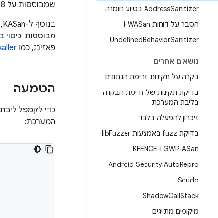
שמבוססות על Android 3.18.
Sanitizer בסיוע חומרה
Address
הסבר על דוחות HWASan
מבוססות-כיסוי ב
Undefined
Behavior
Sanitizer
פאזינג, כמו
kaller
נושאים אחרים
בקרה על תקינות זרימת הנתונים
הטמעה
בדיקת תקינות של זרימת הבקרה
בליבת המערכת
זיכרון להפעלה בלבד
המערכת:
בדיקת fuzz באמצעות lib
Fuzzer
GWP-ASan ו-KFENCE
Android Security Auto
Repro
Scudo
Shadow
Call
Stack
מיקומים מתויגים