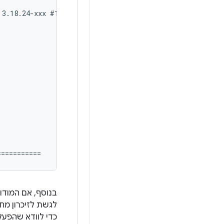
3.18.24-xxx #1

בנוסף, אם המודו
כדי לוודא שהפעלתם את KASan בצורה נ