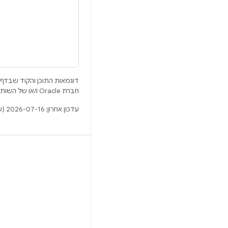
דוגמאות התוכן והקוד שבדף 
חברת Oracle ו/או של השותפים העצמאיים שלה.
עדכון אחרון: 2026-07-16 (שעון UTC).
BUILD
מאגר Android
דרישות
להסבר על ההורדה
תצוגה מקדימה של הקודים הבינאריים