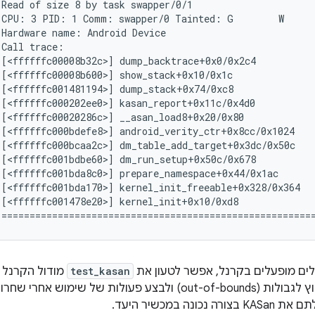
Read of size 8 by task swapper/0/1

 CPU: 3 PID: 1 Comm: swapper/0 Tainted: G        W      
Hardware name: Android Device

Call trace:

[<ffffffc00008b32c>] dump_backtrace+0x0/0x2c4

[<ffffffc00008b600>] show_stack+0x10/0x1c

[<ffffffc001481194>] dump_stack+0x74/0xc8

[<ffffffc000202ee0>] kasan_report+0x11c/0x4d0

[<ffffffc00020286c>] __asan_load8+0x20/0x80

[<ffffffc000bdefe8>] android_verity_ctr+0x8cc/0x1024

 [<ffffffc000bcaa2c>] dm_table_add_target+0x3dc/0x50c

[<ffffffc001bdbe60>] dm_run_setup+0x50c/0x678

[<ffffffc001bda8c0>] prepare_namespace+0x44/0x1ac

[<ffffffc001bda170>] kernel_init_freeable+0x328/0x364

[<ffffffc001478e20>] kernel_init+0x10/0xd8

לים מופעלים בקרנל, אפשר לטעון את
test_kasan
מודול הקרנל 
כונה במכשיר היעד.