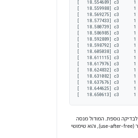
[   18.554689] c3      1 
[   18.559988] c3      1
[   18.569275] c3      1 
[   18.577433] c3      1 
[   18.580739] c3      1 
[   18.586985] c3      1 
[   18.592889] c3      1 
[   18.598792] c3      1 
[   18.605038] c3      1 
[   18.611115] c3      1 
[   18.617976] c3      1
[   18.624832] c3      1 
[   18.631082] c3      1 
[   18.637676] c3      1 
[   18.644625] c3      1 
לבדיקה נוספת. המודול מנסה
לגשת לזיכרון מחוץ לגבולות (out-of-bounds) ולבצע פעולות של שימוש אחרי שחרור (use-after-free), והוא שימושי