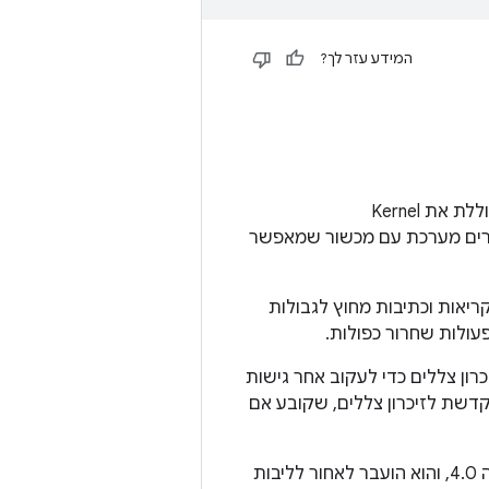
המידע עזר לך?
בדומה ל-sanitizers שמבוססים על LLVM לרכיבי מרחב משתמש, מערכת Android כוללת את Kernel
בזמן ההידור שיוצרים מערכת עם מכשור שמאפשר
ת קריאות וכתיבות מחוץ לגבולות
עולות שחרור כפולות.
דור וזיכרון צללים כדי לעקוב אחר גישות
 ההפעלה מוקדשת לזיכרון צללים, שקובע אם
‫KASan נתמך בארכיטקטורות x86_64 ו-arm64. הוא חלק מהליבה העליונה מאז גרסה 4.0, והוא הועבר לאחור לליבות