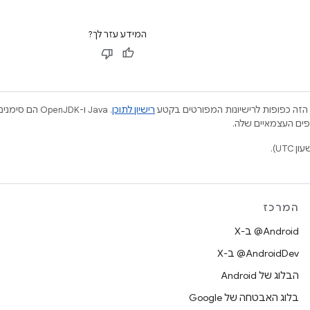
המידע עזר לך?
הזה כפופות לרישיונות המפורטים בקטע
רישיון לתוכן
.‏ Java ו-JDK
המרכז
‫‎@Android ב-X
‫‎@AndroidDev ב-X
הבלוג של Android
בלוג האבטחה של Google