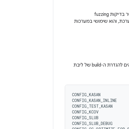
בנוסף ל-KASan, ‏ kcov הוא שינוי נוסף בקרנל שימושי לבדיקות. הוא פותח כדי לאפשר בדיקות fuzzing
רכת, והוא שימושי במערכות
כדי לקמפל ליבת מערכת עם KASan ו-kcov מופעלים, מוסיפים את דגלי ה-build הבאים להגדרת ה-build של ליבת
CONFIG_KASAN

CONFIG_KASAN_INLINE

CONFIG_TEST_KASAN

CONFIG_KCOV

CONFIG_SLUB

CONFIG_SLUB_DEBUG
