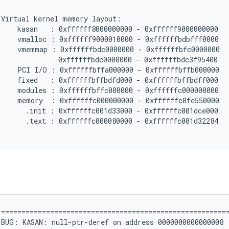
Virtual kernel memory layout:

     kasan   : 0xffffff8000000000 - 0xffffff9000000000   
     vmalloc : 0xffffff9000010000 - 0xffffffbdbfff0000   
     vmemmap : 0xffffffbdc0000000 - 0xffffffbfc0000000  
               0xffffffbdc0000000 - 0xffffffbdc3f95400   
     PCI I/O : 0xffffffbffa000000 - 0xffffffbffb000000   
     fixed   : 0xffffffbffbdfd000 - 0xffffffbffbdff000   
     modules : 0xffffffbffc000000 - 0xffffffc000000000   
     memory  : 0xffffffc000000000 - 0xffffffc0fe550000   
       .init : 0xffffffc001d33000 - 0xffffffc001dce000   
       .text : 0xffffffc000080000 - 0xffffffc001d32284   
========================================================
 BUG: KASAN: null-ptr-deref on address 0000000000000008
