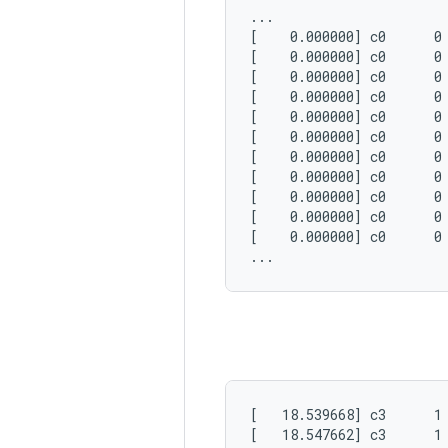
...

[    0.000000] c0      0 
[    0.000000] c0      0
[    0.000000] c0      0
[    0.000000] c0      0
[    0.000000] c0      0
[    0.000000] c0      0
[    0.000000] c0      0
[    0.000000] c0      0
[    0.000000] c0      0
[    0.000000] c0      0
[    0.000000] c0      0
[   18.539668] c3      1 
[   18.547662] c3      1