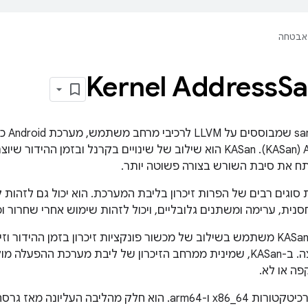
אבטחה
Kernel Address
Sa
AddressSanitizer‏ (KASan). ‫KASan הוא שילוב של שינויים בקרנל ו
תח את סיבת השורש בצורה פשוטה יותר.
ל לזהות סוגים רבים של הפרות זיכרון בליבת המערכת. הוא יכול גם לזהו
ית, ערימה ומשתנים גלובליים, ויכול לזהות שימוש אחרי שחרור ופ
בדומה ל-ASan, ‏ KASan משתמש בשילוב של מכשור פונקציות זיכרון בזמן ההי
לזיכרון בזמן הריצה. ב-KASan, שמינית ממרחב הזיכרון של ליבת מערכת
פה או לא.