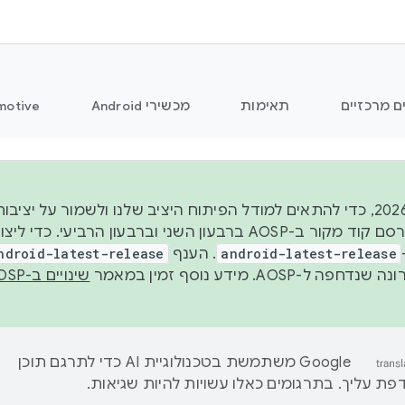
ם מרכזיים
תאימות
מכשירי Android
motive
החל משנת 2026, כדי להתאים למודל הפיתוח היציב שלנו ולשמור על
android-latest-release
. הענף
ndroid-latest-release
ל-AOSP. מידע נוסף זמין במאמר
שינויים ב-AOSP
‫Google משתמשת בטכנולוגיית AI כדי לתרגם תוכן
ת עליך. בתרגומים כאלו עשויות להיות שגיאות.