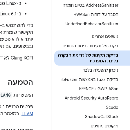
ב-Linux מגרסה 6.0 ומטה, Clang CFI, שמסתמך על Clang LTO
Sanitizer בסיוע חומרה
Address
ב-Linux 6.1 ומעלה, Clang KCFI
הסבר על דוחות HWASan
Undefined
Behavior
Sanitizer
כדי להשתמש ב-Clang CFI, צריך לבצע קומפילציה באמצעות
נושאים אחרים
בקרה על תקינות זרימת הנתונים
ובביצועים. עם זאת, הפעלת LTO מגדילה באופן משמעותי את מש
בדיקת תקינות של זרימת הבקרה
‫Clang KCFI לא דורש LTO, ולכן ליבות Android עדכניות יותר נהנות מ-CFI בלי התקורה של LTO בזמן הבנייה.
בליבת המערכת
זיכרון להפעלה בלבד
בדיקת fuzz באמצעות lib
Fuzzer
הטמעה
GWP-ASan ו-KFENCE
האפשרות
CLANG
Android Security Auto
Repro
פרטים טכניים נוספים על CFI ועל אופן הטיפול בבדיקות אחר
Scudo
LLVM
. במאמר הזה, KCFI
Shadow
Call
Stack
מיקומים מתויגים