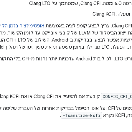
אופטימיזציה בזמן הקישור 
הקישור שומרת את ייצוג הביטקוד של LLVM של קובצי אובייקט ע
יותר אילו 
ך זמן של תהליך build של ליבת המערכת.
CONFIG_CFI_
קובעת אם להפעיל את Clang CFI או את Clang KCFI.
ות של העברת שליטה זמינים ב
 נקרא
-fsanitize=kcfi
.