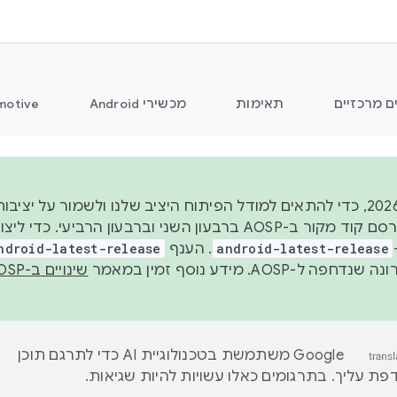
ם מרכזיים
תאימות
מכשירי Android
motive
החל משנת 2026, כדי להתאים למודל הפיתוח היציב שלנו ולשמור על
android-latest-release
. הענף
ndroid-latest-release
ל-AOSP. מידע נוסף זמין במאמר
שינויים ב-AOSP
‫Google משתמשת בטכנולוגיית AI כדי לתרגם תוכן
ת עליך. בתרגומים כאלו עשויות להיות שגיאות.