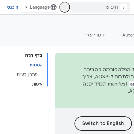
/
היכנס
Auto
חומרי עזר
בדף הזה
הטמעה
 יציבות הפלטפורמה בסביבה
פתרון בעיות
העסקית, נפרסם קוד מקור ב-AOSP ברבעון השני וברבעון הרביעי. כדי ליצור ולתרום ל-AOSP, צריך
a
manifest תמיד יפנה
אימות
.