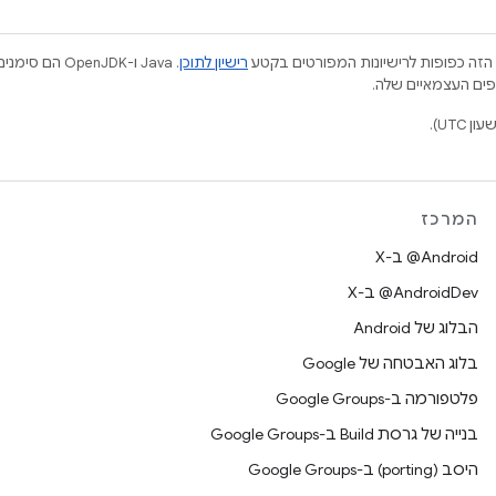
הזה כפופות לרישיונות המפורטים בקטע
רישיון לתוכן
.‏ Java ו-JDK
המרכז
‫‎@Android ב-X
‫‎@AndroidDev ב-X
הבלוג של Android
בלוג האבטחה של Google
פלטפורמה ב-Google Groups
בנייה של גרסת Build ב-Google Groups
היסב (porting) ב-Google Groups