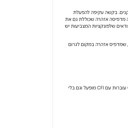
קנים. בקשה עקיפה להפעלת
 פונקציה לא תואם מפעילה את CFI. כשמזוהה כשל ב-CFI, הליבה מדפיסה אזהרה שכוללת גם את
דאים שלפונקציות המצביעות יש
 שמדפיס אזהרה במקום לגרום
נכון לעכשיו, אין בדיקת CTS ספציפית ל-CFI. במקום זאת, צריך לוודא שבדיקות CTS עוברות עם CFI מופעל וגם בלי