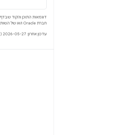
דוגמאות התוכן והקוד שבדף 
חברת Oracle ו/או של השותפים העצמאיים שלה.
עדכון אחרון: 2026-05-27 (שעון UTC).
BUILD
מאגר Android
דרישות
להסבר על ההורדה
תצוגה מקדימה של הקודים הבינאריים
גיבוי קושחה
הקודים הבינאריים של מנהל ההתקן