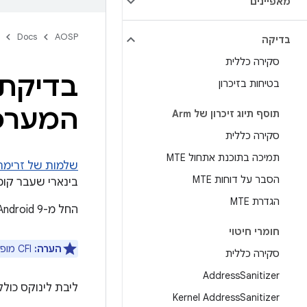
מאפיינים
Docs
AOSP
בדיקה
סקירה כללית
בדיקת 
בטיחות בזיכרון
המערכ
תוסף תיוג זיכרון של Arm
סקירה כללית
תמיכה בתוכנת אתחול MTE
שלמות של זרימת הב
הסבר על דוחות MTE
בינארי שעבר קומ
הגדרת MTE
החל מ-Android 9, אפשר להפעיל CFI בליבת המערכת.
חומרי חיטוי
הערה:
‏ CFI מופעל כברירת מחדל ב-GKI.
סקירה כללית
Address
Sanitizer
ליבת לינוקס כוללת
Kernel Address
Sanitizer