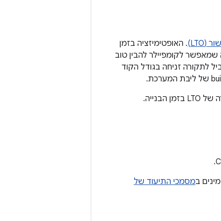
(LTO)
. האופטימיזציה בזמן
ד לזמן הקישור, מה שמאפשר לקומפיילר להבין טוב
אופטימיזציות אפשר לבצע. בבדיקות ב-Android, השילוב של LTO ו-CFI הוביל לתקורה זניחה בגודל הקוד
מסמכי התיעוד של