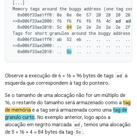
[...]

Memory tags around the buggy address (one tag corre
  0x006f33ae1ff0: 0e  0e  0e  57  20  20  20  20  2
=>0x006f33ae2000: f6  f6  f6  f6  f6  4c  
ad  ad  
  0x006f33ae2010: 5c  
04
  2e  2e  2e  2e  2e  2f  6
Tags for short granules around the buggy address (o
  0x006f33ae1ff0: ab  52  eb  ..  ..  ..  ..  ..  .
=>0x006f33ae2000: ..  ..  ..  ..  ..  ..  ..  ..  .
  0x006f33ae2010: ..  
5c
  ..  ..  ..  ..  ..  ..  
Observe a execução de 6 × 16 = 96 bytes de tags
ad
à
esquerda que correspondem à tag do ponteiro.
Se o tamanho de uma alocação não for um múltiplo de
16, o restante do tamanho será armazenado como a
tag
de memória
e a tag será armazenada como uma
tag de
granulo curto
. No exemplo anterior, logo após a
alocação em negrito marcada
ad
, temos uma alocação
de 5 × 16 + 4 = 84 bytes da tag
5c
.