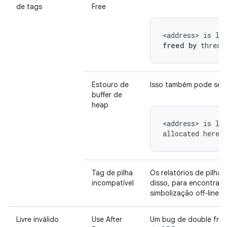
de tags
Free
<address> is lo
freed by
 thread
Estouro de
Isso também pode ser 
buffer de
heap
<address> is lo
allocated here:
Tag de pilha
Os relatórios de pilha
incompatível
disso, para encontrar 
simbolização off-line.
Livre inválido
Use After
Um bug de double free