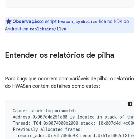
Observação
:o script
fica no NDK do
hwasan_symbolize
Android em
.
toolchains/llvm
Entender os relatórios de pilha
Para bugs que ocorrem com variáveis de pilha, o relatório
do HWASan contém detalhes como estes:
Cause: stack tag-mismatch

Address 0x007d4d251e80 is located in stack of threa
Thread: T64 0x0074000b2000 stack: [0x007d4d14c000,
Previously allocated frames:

  record_addr:0x7df7300c98 record:0x51ef007df3f70f