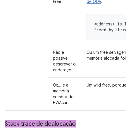
Free
de ODR
.
<address> is lo
freed by
 thread
Não é
Ou um free selvagem (l
possível
memória alocada foi re
descrever o
endereço
0x... é a
Um wild free, porque o
memória
sombra do
HWAsan
Stack trace de dealocação