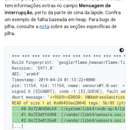
tem informações extras no campo
Mensagem de
interrupção
, perto da parte de cima da lápide. Confira
um exemplo de falha baseada em heap. Para bugs de
pilha, consulte a
nota
sobre as seções específicas de
pilha.
*** *** *** *** *** *** *** *** *** *** *** ***
Build fingerprint: 'google/flame_hwasan/flame:Tira
Revision: 'DVT1.0'

ABI: 'arm64'

Timestamp: 2019-04-24 01:13:22+0000

pid: 11154, tid: 11154, name: sensors@1.0-ser  >>>
signal 6 (SIGABRT), code -1 (SI_QUEUE), fault addr
Abort message: '
==9569==ERROR: HWAddressSanitizer:
READ of size 1 at 0x00433ae20045 tags: 5b/83 (ptr/
    #0 0x7240450c68  (/system/lib64/vndk-sp-R/libcu
    #1 0x723dffd490  (/vendor/lib64/sensors.ssc.so+
    #2 0x723e0126e0  (/vendor/lib64/sensors.ssc.so
[...]
