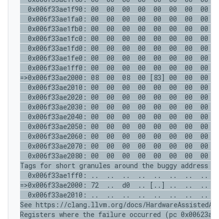
  0x006f33ae1f90: 00  00  00  00  00  00  00  00  0
  0x006f33ae1fa0: 00  00  00  00  00  00  00  00  0
  0x006f33ae1fb0: 00  00  00  00  00  00  00  00  0
  0x006f33ae1fc0: 00  00  00  00  00  00  00  00  0
  0x006f33ae1fd0: 00  00  00  00  00  00  00  00  0
  0x006f33ae1fe0: 00  00  00  00  00  00  00  00  0
  0x006f33ae1ff0: 00  00  00  00  00  00  00  00  0
=>0x006f33ae2000: 08  00  08  00 [83] 00  00  00  0
  0x006f33ae2010: 00  00  00  00  00  00  00  00  0
  0x006f33ae2020: 00  00  00  00  00  00  00  00  0
  0x006f33ae2030: 00  00  00  00  00  00  00  00  0
  0x006f33ae2040: 00  00  00  00  00  00  00  00  0
  0x006f33ae2050: 00  00  00  00  00  00  00  00  0
  0x006f33ae2060: 00  00  00  00  00  00  00  00  0
  0x006f33ae2070: 00  00  00  00  00  00  00  00  0
  0x006f33ae2080: 00  00  00  00  00  00  00  00  0
Tags for short granules around the buggy address (o
  0x006f33ae1ff0: ..  ..  ..  ..  ..  ..  ..  ..  .
=>0x006f33ae2000: 72  ..  d0  .. [..] ..  ..  ..  .
  0x006f33ae2010: ..  ..  ..  ..  ..  ..  ..  ..  .
See https://clang.llvm.org/docs/HardwareAssistedAdd
Registers where the failure occurred (pc 0x00623ae2