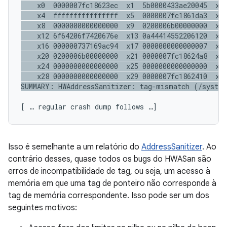
    x0  0000007fc18623ec  x1  5b0000433ae20045  x2 
    x4  ffffffffffffffff  x5  0000007fc1861da3  x6 
    x8  0000000000000000  x9  0200006b00000000  x10
    x12 6f64206f7420676e  x13 0a44414552206120  x14
    x16 000000737169ac94  x17 0000000000000007  x18
    x20 0200006b00000000  x21 0000007fc18624a8  x22
    x24 0000000000000000  x25 0000000000000000  x26
    x28 0000000000000000  x29 0000007fc1862410  x30
[ … regular crash dump follows …]
Isso é semelhante a um relatório do
AddressSanitizer
. Ao
contrário desses, quase todos os bugs do HWASan são
erros de incompatibilidade de tag, ou seja, um acesso à
memória em que uma tag de ponteiro não corresponde à
tag de memória correspondente. Isso pode ser um dos
seguintes motivos: