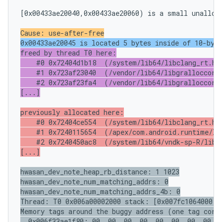
[0x00433ae20040,0x00433ae20060) is a small unalloca
Cause: use-after-free
0x00433ae20045 is located 5 bytes inside of 10-byt
freed by thread T0 here:

    #0 0x72404d1b18  (/system/lib64/libclang_rt.hwa
    #1 0x723af23040  (/vendor/lib64/libgralloccore.
    #2 0x723af23fa4  (/vendor/lib64/libgralloccore.
[...]
previously allocated here:

    #0 0x72404ce554  (/system/lib64/libclang_rt.hwa
    #1 0x7240115654  (/apex/com.android.runtime/lib
    #2 0x7240450ac8  (/system/lib64/vndk-sp-R/libcu
[...]
hwasan_dev_note_heap_rb_distance: 1 1023

hwasan_dev_note_num_matching_addrs: 0

hwasan_dev_note_num_matching_addrs_4b: 0

Thread: T0 0x006a00002000 stack: [0x007fc1064000,0
Memory tags around the buggy address (one tag corre
  0x006f33ae1f80: 00  00  00  00  00  00  00  00  0