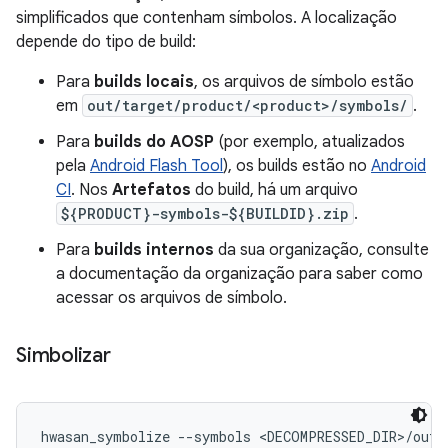
simplificados que contenham símbolos. A localização
depende do tipo de build:
Para
builds locais
, os arquivos de símbolo estão
em
out/target/product/<product>/symbols/
.
Para
builds do AOSP
(por exemplo, atualizados
pela
Android Flash Tool
), os builds estão no
Android
CI
. Nos
Artefatos
do build, há um arquivo
${PRODUCT}-symbols-${BUILDID}.zip
.
Para
builds internos
da sua organização, consulte
a documentação da organização para saber como
acessar os arquivos de símbolo.
Simbolizar
hwasan_symbolize --symbols <DECOMPRESSED_DIR>/out/