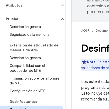
Atributos
contenido a
pueden cont
Prueba
Descripción general
AOSP
Documen
Seguridad de la memoria
Desin
Extensión de etiquetado de
memoria de Arm
Descripción general
Nota:
En esta
Compatibilidad con el
validadores de a
bootloader de MTE
Información sobre los informes
Los esterilizad
de MTE
programas duran
Configuración de MTE
Esto incluye d
recomienda su 
Desinfectantes