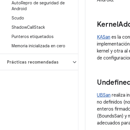
Android.
Auto
Repro de seguridad de
Android
Scudo
Kernel
Add
Shadow
Call
Stack
Punteros etiquetados
KASan
es la con
implementación
Memoria inicializada en cero
kernel y otra a
de configuracio
Prácticas recomendadas
Undefine
UBSan
realiza i
no definidos (n
enteros firmados
(BoundsSan) y 
adecuados para 