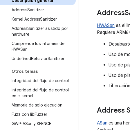
Descripción general
Address
Sanitizer
Address
S
Kernel Address
Sanitizer
HWASan
es el l
Address
Sanitizer asistido por
Requiere ARM64 
hardware
Comprende los informes de
Desabaste
HWASan
Uso de mo
Undefined
Behavior
Sanitizer
Uso de pil
Otros temas
Uso de pi
Integridad del flujo de control
Liberación
Integridad del flujo de control
en el kernel
Memoria de solo ejecución
Address S
Fuzz con lib
Fuzzer
ASan
es una her
GWP-ASan y KFENCE