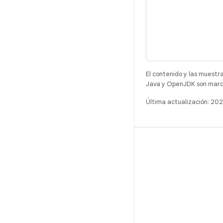
El contenido y las muestr
Java y OpenJDK son marca
Última actualización: 2
COMPILACIÓN
Repositorio de Android
Requisitos
Descarga
Vista previa de los objetos binarios