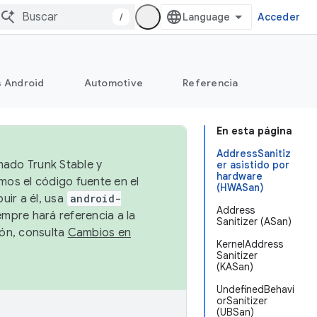
/
Acceder
s Android
Automotive
Referencia
En esta página
AddressSanitiz
mado Trunk Stable y
er asistido por
hardware
emos el código fuente en el
(HWASan)
uir a él, usa
android-
Address
empre hará referencia a la
Sanitizer (ASan)
ión, consulta
Cambios en
KernelAddress
Sanitizer
(KASan)
UndefinedBehavi
orSanitizer
(UBSan)