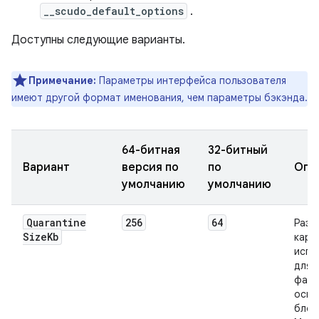
__scudo_default_options
.
Доступны следующие варианты.
Примечание:
Параметры интерфейса пользователя
имеют другой формат именования, чем параметры бэкэнда.
64-битная
32-битный
Вариант
версия по
по
Опи
умолчанию
умолчанию
Quarantine
256
64
Разм
Size
Kb
кара
испо
для 
факт
осво
блок