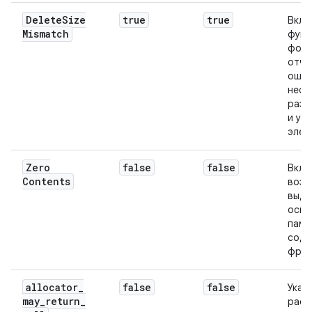
Delete
Size
true
true
Вклю
Mismatch
функ
форм
отче
ошиб
несо
разм
и уд
элем
Zero
false
false
Вклю
Contents
возм
выде
осво
памя
сод
фраг
allocator
_
false
false
Указ
may
_
return
_
расп