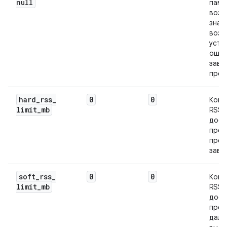
null
памя
возв
значе
возн
устр
ошиб
заве
проц
hard
_
rss
_
0
0
Когд
limit
_
mb
RSS 
дост
пред
проц
заве
soft
_
rss
_
0
0
Когд
limit
_
mb
RSS 
дост
пред
даль