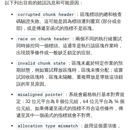
以下列出目前的錯誤訊息和可能原因：
corrupted chunk header
：區塊標頭的總和檢查
碼驗證失敗。這可能是因為標頭遭到覆寫 (部分或全
部)，或是傳遞至函式的指標不是區塊。
race on chunk header
：兩個不同的執行緒嘗試
同時操控同一個標頭。這通常是執行該區塊作業時，
出現競爭條件或一般缺乏鎖定的症狀。
invalid chunk state
：區塊未處於特定作業的預
期狀態，例如嘗試釋放區塊時，區塊未獲分配；或嘗
試回收區塊時，區塊未隔離。重複釋放是導致這項錯
誤的常見原因。
misaligned pointer
：系統會嚴格執行基本對齊規
定：32 位元平台為 8 個位元組，64 位元平台為 16 個
位元組。如果傳遞至函式的指標不符合這些條件，傳
遞至其中一個函式的指標就會不對齊。
allocation type mismatch
：啟用這個選項後，