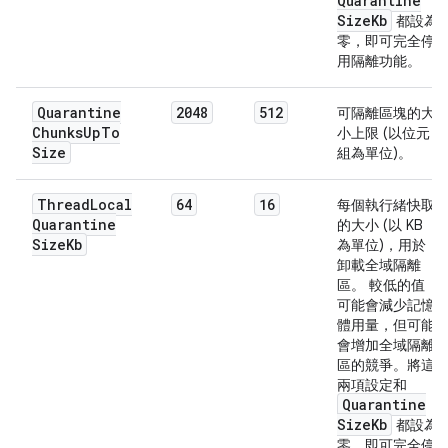
Quarantine
Size
Kb
都設為
零，即可完全停
用隔離功能。
Quarantine
2048
512
可隔離區塊的大
Chunks
Up
To
小上限 (以位元
Size
組為單位)。
Thread
Local
64
16
每個執行緒快取
Quarantine
的大小 (以 KB
Size
Kb
為單位)，用於
卸載全域隔離
區。 較低的值
可能會減少記憶
體用量，但可能
會增加全域隔離
區的競爭。將這
兩項設定和
Quarantine
Size
Kb
都設為
零，即可完全停