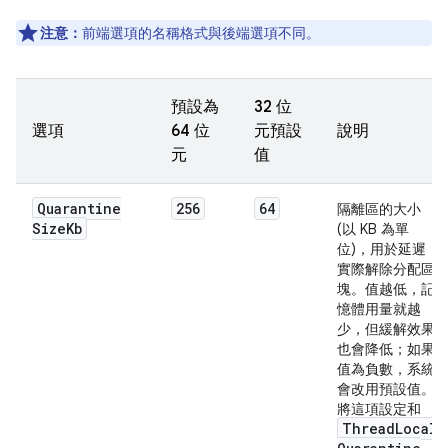
注意：
前端選項的名稱格式與後端選項不同。
預設為
32 位
選項
64 位
元預設
說明
元
值
Quarantine
256
64
隔離區的大小
Size
Kb
(以 KB 為單
位)，用於延遲
實際解除分配區
塊。值越低，記
憶體用量就越
少，但緩解效果
也會降低；如果
值為負數，系統
會改用預設值。
將這項設定和
Thread
Local