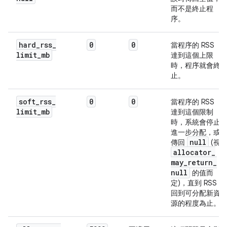
而不是終止程
序。
hard
_
rss
_
0
0
當程序的 RSS
limit
_
mb
達到這個上限
時，程序就會終
止。
soft
_
rss
_
0
0
當程序的 RSS
limit
_
mb
達到這個限制
時，系統會停止
進一步分配，或
null
傳回
(視
allocator
_
may
_
return
_
null
的值而
定)，直到 RSS
回到可分配新資
源的程度為止。