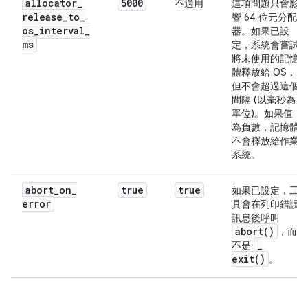
allocator
_
5000
不適用
這項問題只會影
release
_
to
_
響 64 位元分配
os
_
interval
_
器。如果已設
ms
定，系統會嘗試
將未使用的記憶
體釋放給 OS，
但不會超過這個
間隔 (以毫秒為
單位)。如果值
為負數，記憶體
不會釋放給作業
系統。
abort
_
on
_
true
true
如果已設定，工
error
具會在列印錯誤
訊息後呼叫
abort(
)
，而
_
不是
exit(
)
。