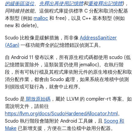
的緩衝區溢位
、
先釋出再使用記憶體
和
重複釋出記憶體
)，
同時維持效能。
這個程式庫提供標準 C 分配和取消分配基
本類型 (例如
malloc
和 free)，以及 C++ 基本類型 (例如
new 和 delete)。
Scudo 比較像是緩解措施，而非像
AddressSanitizer
(ASan)
一樣功能齊全的記憶體錯誤偵測工具。
自 Android 11 發布以來，所有原生程式碼都使用 scudo (低
記憶體裝置除外，這類裝置仍使用 jemalloc)。在執行階
段，所有可執行檔及其程式庫依附元件的原生堆積分配和取
消分配作業，都會由 Scudo 處理，如果系統在堆積中偵測
到損毀或可疑行為，就會中止程序。
Scudo 是
開放原始碼
，屬於 LLVM 的 compiler-rt 專案。如
需說明文件，請前往
https://llvm.org/docs/ScudoHardenedAllocator.html
。
Scudo 執行階段會隨附於 Android 工具鍊，且
Soong 和
Make
已新增支援，方便在二進位檔中啟用分配器。