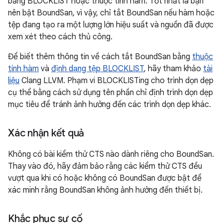
bằng BLOCKLIST hoặc thuộc tính hàm. Tốt nhất là bạn
nên bật BoundSan, vì vậy, chỉ tắt BoundSan nếu hàm hoặc
tệp đang tạo ra một lượng lớn hiệu suất và nguồn đã được
xem xét theo cách thủ công.
Để biết thêm thông tin về cách tắt BoundSan bằng
thuộc
tính hàm
và
định dạng tệp BLOCKLIST
, hãy tham khảo
tài
liệu
Clang LLVM. Phạm vi BLOCKLISTing cho trình dọn dẹp
cụ thể bằng cách sử dụng tên phần chỉ định trình dọn dẹp
mục tiêu để tránh ảnh hưởng đến các trình dọn dẹp khác.
Xác nhận kết quả
Không có bài kiểm thử CTS nào dành riêng cho BoundSan.
Thay vào đó, hãy đảm bảo rằng các kiểm thử CTS đều
vượt qua khi có hoặc không có BoundSan được bật để
xác minh rằng BoundSan không ảnh hưởng đến thiết bị.
Khắc phục sự cố