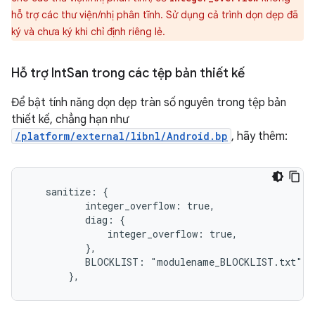
hỗ trợ các thư viện/nhị phân tĩnh. Sử dụng cả trình dọn dẹp đã
ký và chưa ký khi chỉ định riêng lẻ.
Hỗ trợ Int
San trong các tệp bản thiết kế
Để bật tính năng dọn dẹp tràn số nguyên trong tệp bản
thiết kế, chẳng hạn như
/platform/external/libnl/Android.bp
, hãy thêm:
   sanitize: {

          integer_overflow: true,

          diag: {

              integer_overflow: true,

          },

          BLOCKLIST: "modulename_BLOCKLIST.txt",

       },