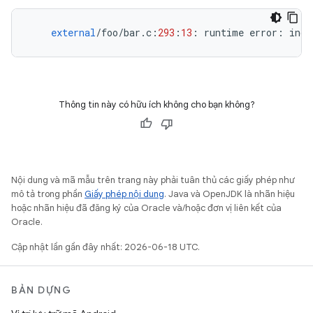
external
/
foo
/
bar
.
c
:
293
:
13
:
runtime
error
:
inde
Thông tin này có hữu ích không cho bạn không?
Nội dung và mã mẫu trên trang này phải tuân thủ các giấy phép như
mô tả trong phần
Giấy phép nội dung
. Java và OpenJDK là nhãn hiệu
hoặc nhãn hiệu đã đăng ký của Oracle và/hoặc đơn vị liên kết của
Oracle.
Cập nhật lần gần đây nhất: 2026-06-18 UTC.
BẢN DỰNG