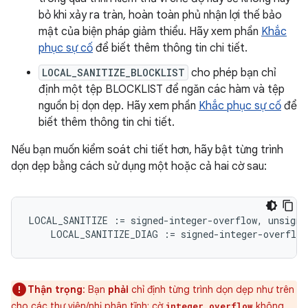
bỏ khi xảy ra tràn, hoàn toàn phủ nhận lợi thế bảo
mật của biện pháp giảm thiểu. Hãy xem phần
Khắc
phục sự cố
để biết thêm thông tin chi tiết.
LOCAL_SANITIZE_BLOCKLIST
cho phép bạn chỉ
định một tệp BLOCKLIST để ngăn các hàm và tệp
nguồn bị dọn dẹp. Hãy xem phần
Khắc phục sự cố
để
biết thêm thông tin chi tiết.
Nếu bạn muốn kiểm soát chi tiết hơn, hãy bật từng trình
dọn dẹp bằng cách sử dụng một hoặc cả hai cờ sau:
LOCAL_SANITIZE
:=
signed
-
integer
-
overflow
,
unsigne
LOCAL_SANITIZE_DIAG
:=
signed
-
integer
-
overflow
Thận trọng
: Bạn
phải
chỉ định từng trình dọn dẹp như trên
cho các thư viện/nhị phân tĩnh; cờ
không
integer_overflow