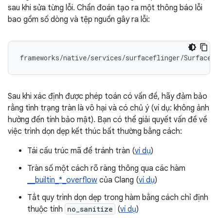
sau khi sửa từng lỗi. Chẩn đoán tạo ra một thông báo lỗi
bao gồm số dòng và tệp nguồn gây ra lỗi:
frameworks
/
native
/
services
/
surfaceflinger
/
SurfaceF
Sau khi xác định được phép toán có vấn đề, hãy đảm bảo
rằng tình trạng tràn là vô hại và có chủ ý (ví dụ: không ảnh
hưởng đến tính bảo mật). Bạn có thể giải quyết vấn đề về
việc trình dọn dẹp kết thúc bất thường bằng cách:
Tái cấu trúc mã để tránh tràn (
ví dụ
)
Tràn số một cách rõ ràng thông qua các hàm
__builtin_*_overflow
của Clang (
ví dụ
)
Tắt quy trình dọn dẹp trong hàm bằng cách chỉ định
thuộc tính
no_sanitize
(
ví dụ
)