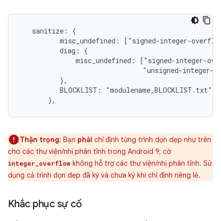
   sanitize: {

          misc_undefined: ["signed-integer-overflow
          diag: {

              misc_undefined: ["signed-integer-over
                               "unsigned-integer-ov
          },

          BLOCKLIST: "modulename_BLOCKLIST.txt",

       },
Thận trọng
: Bạn
phải
chỉ định từng trình dọn dẹp như trên
cho các thư viện/nhị phân tĩnh trong Android 9; cờ
không hỗ trợ các thư viện/nhị phân tĩnh. Sử
integer_overflow
dụng cả trình dọn dẹp đã ký và chưa ký khi chỉ định riêng lẻ.
Khắc phục sự cố