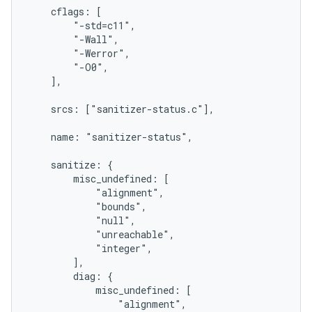
    cflags: [

        "-std=c11",

        "-Wall",

        "-Werror",

        "-O0",

    ],

    srcs: ["sanitizer-status.c"],

    name: "sanitizer-status",

    sanitize: {

        misc_undefined: [

            "alignment",

            "bounds",

            "null",

            "unreachable",

            "integer",

        ],

        diag: {

            misc_undefined: [

                "alignment",
