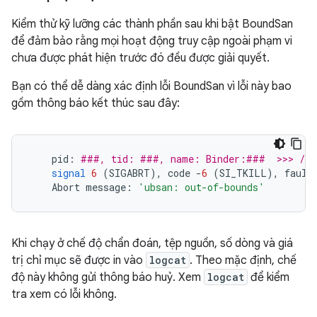
Kiểm thử kỹ lưỡng các thành phần sau khi bật BoundSan
để đảm bảo rằng mọi hoạt động truy cập ngoài phạm vi
chưa được phát hiện trước đó đều được giải quyết.
Bạn có thể dễ dàng xác định lỗi BoundSan vì lỗi này bao
gồm thông báo kết thúc sau đây:
pid
:
###, tid: ###, name: Binder:###  >>> /sy
signal
6
(
SIGABRT
),
code
-
6
(
SI_TKILL
),
fault
Abort
message
:
'ubsan: out-of-bounds'
Khi chạy ở chế độ chẩn đoán, tệp nguồn, số dòng và giá
trị chỉ mục sẽ được in vào
logcat
. Theo mặc định, chế
độ này không gửi thông báo huỷ. Xem
logcat
để kiểm
tra xem có lỗi không.