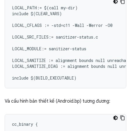
LOCAL_PATH:= $(call my-dir)

include $(CLEAR_VARS)

LOCAL_CFLAGS := -std=c11 -Wall -Werror -O0

LOCAL_SRC_FILES:= sanitizer-status.c

LOCAL_MODULE:= sanitizer-status

LOCAL_SANITIZE := alignment bounds null unreachable
LOCAL_SANITIZE_DIAG := alignment bounds null unrea
Và cấu hình bản thiết kế (Android.bp) tương đương:
cc_binary {
