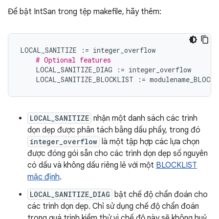
Để bật IntSan trong tệp makefile, hãy thêm:
LOCAL_SANITIZE
:=
integer_overflow
# Optional features
LOCAL_SANITIZE_DIAG
:=
integer_overflow
LOCAL_SANITIZE_BLOCKLIST
:=
modulename_BLOCKL
LOCAL_SANITIZE
nhận một danh sách các trình
dọn dẹp được phân tách bằng dấu phẩy, trong đó
integer_overflow
là một tập hợp các lựa chọn
được đóng gói sẵn cho các trình dọn dẹp số nguyên
có dấu và không dấu riêng lẻ với một
BLOCKLIST
mặc định
.
LOCAL_SANITIZE_DIAG
bật chế độ chẩn đoán cho
các trình dọn dẹp. Chỉ sử dụng chế độ chẩn đoán
trong quá trình kiểm thử vì chế độ này sẽ không huỷ