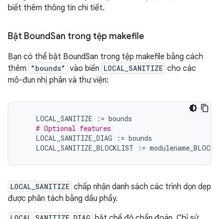
biết thêm thông tin chi tiết.
Bật Bound
San trong tệp makefile
Bạn có thể bật BoundSan trong tệp makefile bằng cách
thêm
"bounds"
vào biến
LOCAL_SANITIZE
cho các
mô-đun nhị phân và thư viện:
LOCAL_SANITIZE
:=
bounds
# Optional features
LOCAL_SANITIZE_DIAG
:=
bounds
LOCAL_SANITIZE_BLOCKLIST
:=
modulename_BLOCKL
LOCAL_SANITIZE
chấp nhận danh sách các trình dọn dẹp
được phân tách bằng dấu phẩy.
LOCAL_SANITIZE_DIAG
bật chế độ chẩn đoán. Chỉ sử