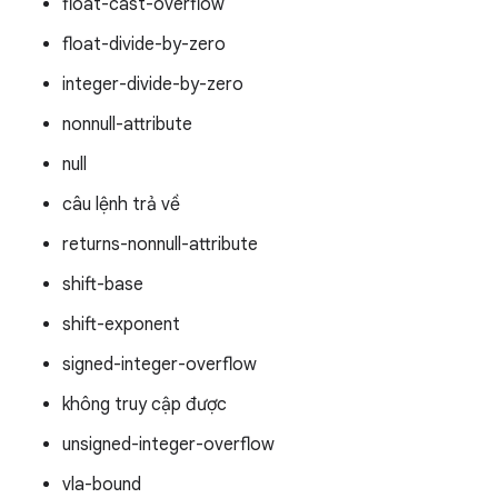
float-cast-overflow
float-divide-by-zero
integer-divide-by-zero
nonnull-attribute
null
câu lệnh trả về
returns-nonnull-attribute
shift-base
shift-exponent
signed-integer-overflow
không truy cập được
unsigned-integer-overflow
vla-bound