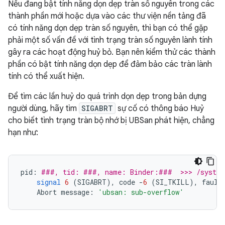
Nếu đang bật tính năng dọn dẹp tràn số nguyên trong các
thành phần mới hoặc dựa vào các thư viện nền tảng đã
có tính năng dọn dẹp tràn số nguyên, thì bạn có thể gặp
phải một số vấn đề với tình trạng tràn số nguyên lành tính
gây ra các hoạt động huỷ bỏ. Bạn nên kiểm thử các thành
phần có bật tính năng dọn dẹp để đảm bảo các tràn lành
tính có thể xuất hiện.
Để tìm các lần huỷ do quá trình dọn dẹp trong bản dựng
người dùng, hãy tìm
SIGABRT
sự cố có thông báo Huỷ
cho biết tình trạng tràn bộ nhớ bị UBSan phát hiện, chẳng
hạn như:
pid
:
###, tid: ###, name: Binder:###  >>> /system
signal
6
(
SIGABRT
),
code
-
6
(
SI_TKILL
),
fault
Abort
message
:
'ubsan: sub-overflow'