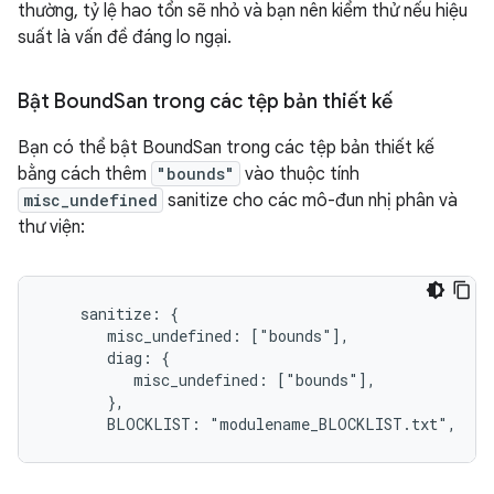
thường, tỷ lệ hao tổn sẽ nhỏ và bạn nên kiểm thử nếu hiệu
suất là vấn đề đáng lo ngại.
Bật Bound
San trong các tệp bản thiết kế
Bạn có thể bật BoundSan trong các tệp bản thiết kế
bằng cách thêm
"bounds"
vào thuộc tính
misc_undefined
sanitize cho các mô-đun nhị phân và
thư viện:
    sanitize: {

       misc_undefined: ["bounds"],

       diag: {

          misc_undefined: ["bounds"],

       },

       BLOCKLIST: "modulename_BLOCKLIST.txt",