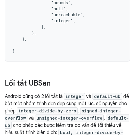
                "bounds",

                "null",

                "unreachable",

                "integer",

            ],

        },

    },

Lối tắt UBSan
Android cũng có 2 lối tắt là
integer
và
default-ub
để
bật một nhóm trình dọn dẹp cùng một lúc. số nguyên cho
phép
integer-divide-by-zero
,
signed-integer-
overflow
và
unsigned-integer-overflow
.
default-
ub
cho phép các bước kiểm tra có vấn đề tối thiểu về
hiệu suất trình biên dịch:
bool, integer-divide-by-