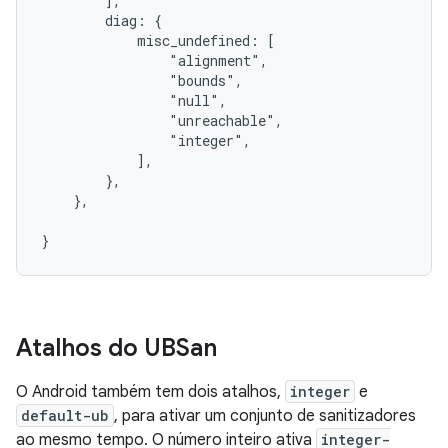
        ],

        diag: {

            misc_undefined: [

                "alignment",

                "bounds",

                "null",

                "unreachable",

                "integer",

            ],

        },

    },

Atalhos do UBSan
O Android também tem dois atalhos,
integer
e
default-ub
, para ativar um conjunto de sanitizadores
ao mesmo tempo. O número inteiro ativa
integer-