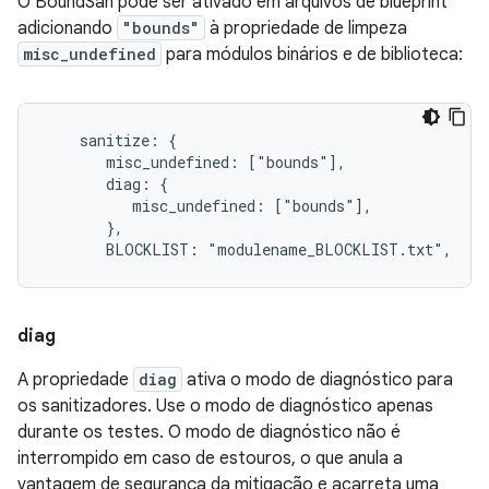
O BoundSan pode ser ativado em arquivos de blueprint
adicionando
"bounds"
à propriedade de limpeza
misc_undefined
para módulos binários e de biblioteca:
    sanitize: {

       misc_undefined: ["bounds"],

       diag: {

          misc_undefined: ["bounds"],

       },

       BLOCKLIST: "modulename_BLOCKLIST.txt",
diag
A propriedade
diag
ativa o modo de diagnóstico para
os sanitizadores. Use o modo de diagnóstico apenas
durante os testes. O modo de diagnóstico não é
interrompido em caso de estouros, o que anula a
vantagem de segurança da mitigação e acarreta uma