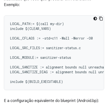
Exemplo:
LOCAL_PATH:= $(call my-dir)

include $(CLEAR_VARS)

LOCAL_CFLAGS := -std=c11 -Wall -Werror -O0

LOCAL_SRC_FILES:= sanitizer-status.c

LOCAL_MODULE:= sanitizer-status

LOCAL_SANITIZE := alignment bounds null unreachable
LOCAL_SANITIZE_DIAG := alignment bounds null unrea
E a configuração equivalente do blueprint (Android.bp):