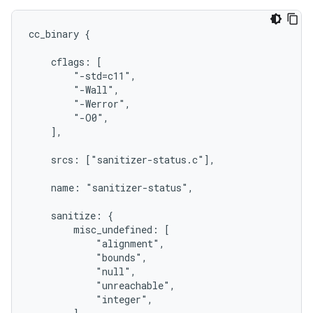
cc_binary {

    cflags: [

        "-std=c11",

        "-Wall",

        "-Werror",

        "-O0",

    ],

    srcs: ["sanitizer-status.c"],

    name: "sanitizer-status",

    sanitize: {

        misc_undefined: [

            "alignment",

            "bounds",

            "null",

            "unreachable",

            "integer",
