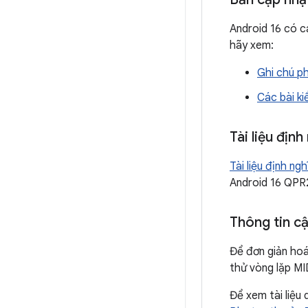
Android 16 có 
hãy xem:
Ghi chú p
Các bài k
Tài liệu địn
Tài liệu định n
Android 16 QPR
Thông tin c
Để đơn giản hoá
thử vòng lặp MI
Để xem tài liệu