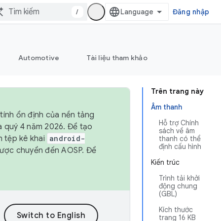
/
Đăng nhập
Automotive
Tài liệu tham khảo
Trên trang này
Âm thanh
tính ổn định của nền tảng
Hỗ trợ Chính
và quý 4 năm 2026. Để tạo
sách về âm
h tệp kê khai
android-
thanh có thể
định cấu hình
được chuyển đến AOSP. Để
Kiến trúc
Trình tải khởi
động chung
(GBL)
Kích thước
trang 16 KB