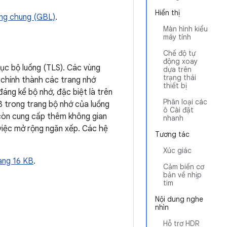
Hiển thị
ộng chung (GBL)
.
Màn hình kiểu
máy tính
Chế độ tự
động xoay
cục bộ luồng (TLS). Các vùng
dựa trên
trạng thái
 chính thành các trang nhớ
thiết bị
đáng kể bộ nhớ, đặc biệt là trên
Phân loại các
B trong trang bộ nhớ của luồng
ô Cài đặt
 còn cung cấp thêm không gian
nhanh
 việc mở rộng ngăn xếp. Các hệ
Tương tác
Xúc giác
ang 16 KB
.
Cảm biến cơ
bản về nhịp
tim
Nội dung nghe
nhìn
Hỗ trợ HDR