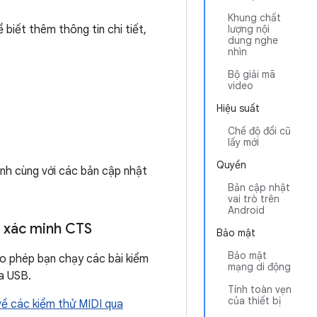
Khung chất
ể biết thêm thông tin chi tiết,
lượng nội
dung nghe
nhìn
Bộ giải mã
video
Hiệu suất
Chế độ đổi cũ
lấy mới
Quyền
h cùng với các bản cập nhật
Bản cập nhật
vai trò trên
Android
h xác minh CTS
Bảo mật
Bảo mật
cho phép bạn chạy các bài kiểm
mạng di động
a USB.
Tính toàn vẹn
của thiết bị
về các kiểm thử MIDI qua