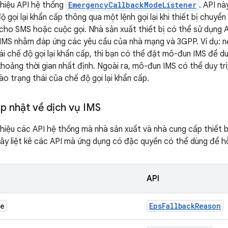
 thiệu API hệ thống
EmergencyCallbackModeListener
. API n
ộ gọi lại khẩn cấp thông qua một lệnh gọi lại khi thiết bị chuy
 cho SMS hoặc cuộc gọi. Nhà sản xuất thiết bị có thể sử dụng AP
 IMS nhằm đáp ứng các yêu cầu của nhà mạng và 3GPP. Ví dụ: nế
i chế độ gọi lại khẩn cấp, thì bạn có thể đặt mô-đun IMS để du
hoảng thời gian nhất định. Ngoài ra, mô-đun IMS có thể duy trì
ào trạng thái của chế độ gọi lại khẩn cấp.
p nhật về dịch vụ IMS
 thiệu các API hệ thống mà nhà sản xuất và nhà cung cấp thiết b
ây liệt kê các API mà ứng dụng có đặc quyền có thể dùng để hỗ
API
re
EpsFallbackReason