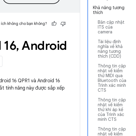
Khả năng tương
thích
Bản cập nhật
 ích không cho bạn không?
ITS của
camera
 16
,
Android
Tài liệu định
nghĩa về khả
năng tương
thích (CDD)
Thông tin cập
nhật về kiểm
thử MIDI qua
droid 16 QPR1 và Android 16
Bluetooth của
Trình xác minh
ắt tính năng này được sắp xếp
CTS
Thông tin cập
nhật về kiểm
thử khí áp kế
của Trình xác
minh CTS
Thông tin cập
nhật về kiểm