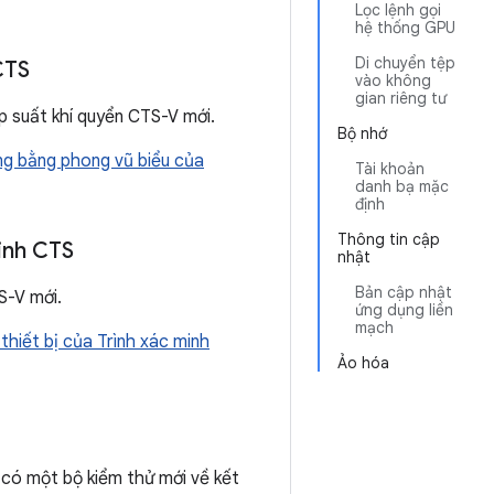
Lọc lệnh gọi
hệ thống GPU
Di chuyển tệp
CTS
vào không
gian riêng tư
áp suất khí quyển CTS-V mới.
Bộ nhớ
ng bằng phong vũ biểu của
Tài khoản
danh bạ mặc
định
Thông tin cập
minh CTS
nhật
Bản cập nhật
S-V mới.
ứng dụng liền
mạch
thiết bị của Trình xác minh
Ảo hóa
 có một bộ kiểm thử mới về kết