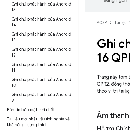
sang ngôn n
Ghi chú phát hành của Android
15
Ghi chú phát hành của Android
AOSP
Tài liệu
14
Ghi chú phát hành của Android
Ghi c
13
Ghi chú phát hành của Android
16 QP
12
Ghi chú phát hành của Android
11
Trang này tóm t
Ghi chú phát hành của Android
QPR2, đồng thời
10
theo vị trí tài 
Ghi chú phát hành của Android
9
Bản tin bảo mật mới nhất
Âm thanh
Tài liệu mới nhất về Định nghĩa về
khả năng tương thích
Hỗ trợ Chính