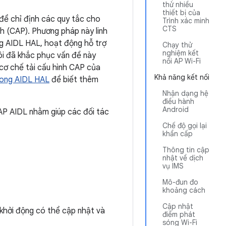
thử nhiều
thiết bị của
ể chỉ định các quy tắc cho
Trình xác minh
CTS
nh (CAP). Phương pháp này linh
ng AIDL HAL, hoạt động hỗ trợ
Chạy thử
nghiệm kết
tôi đã khắc phục vấn đề này
nối AP Wi-Fi
 cơ chế tải cấu hình CAP của
Khả năng kết nối
trong AIDL HAL
để biết thêm
Nhận dạng hệ
điều hành
Android
CAP AIDL nhằm giúp các đối tác
Chế độ gọi lại
khẩn cấp
Thông tin cập
nhật về dịch
vụ IMS
Mô-đun đo
khoảng cách
Cập nhật
i khởi động có thể cập nhật và
điểm phát
sóng Wi-Fi