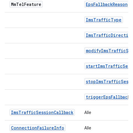
Mm
Tel
Feature
EpsFallbackReason
ImsTrafficType
ImsTrafficDirectio
modifyImsTrafficSe
startImsTrafficSess
stopImsTrafficSess
triggerEpsFallback
ImsTrafficSessionCallback
Alle
ConnectionFailureInfo
Alle