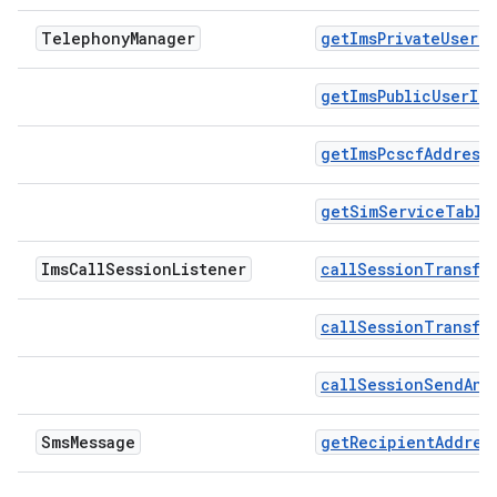
Telephony
Manager
getImsPrivateUserId
getImsPublicUserId
getImsPcscfAddress
getSimServiceTable
Ims
Call
Session
Listener
callSessionTransfe
callSessionTransfe
callSessionSendAnb
Sms
Message
getRecipientAddres