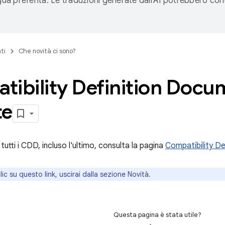
ngua preferita. Le traduzioni generate dall'AI potrebbero co
ti
Che novità ci sono?
tibility Definition Docu
te
 tutti i CDD, incluso l'ultimo, consulta la pagina
Compatibility De
lic su questo link, uscirai dalla sezione Novità.
Questa pagina è stata utile?