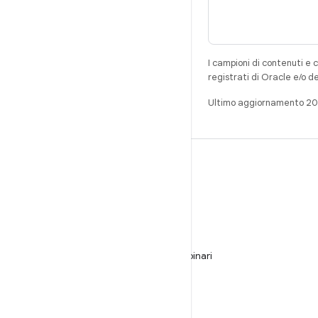
I campioni di contenuti e 
registrati di Oracle e/o d
Ultimo aggiornamento 2
CREA
Repository per Android
Requisiti
Download
Visualizza l'anteprima dei programmi binari
Immagini del produttore
File binari del driver