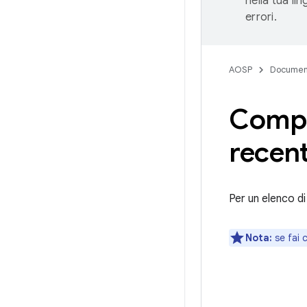
nella tua li
errori.
AOSP
Documen
Compa
recen
Per un elenco di
Nota:
se fai c