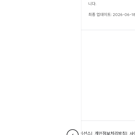
니다.
최종 업데이트: 2026-06-18
빌드
Android 저장소
요구사항
다운로드
바이너리 미리보기
공장 출고 시 이미지
드라이버 바이너리
Android 정보
커뮤니티
법률 조항
라이선스
개인정보처리방침
사