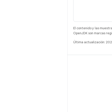
El contenido y las muestr
OpenJDK son marcas regis
Última actualización: 20
COMPILACIÓN
Repositorio de Android
Requisitos
Descarga
Vista previa de los objetos binarios
Imágenes de fábrica