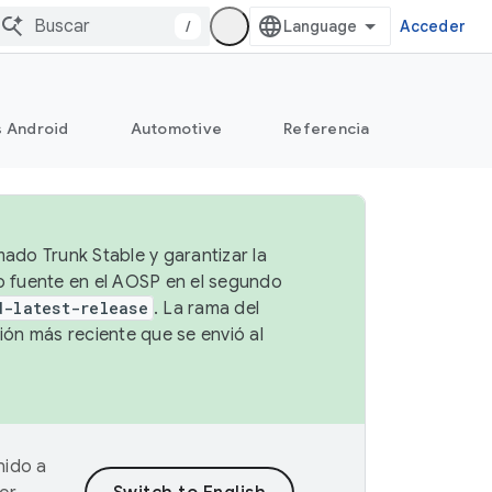
/
Acceder
s Android
Automotive
Referencia
mado Trunk Stable y garantizar la
go fuente en el AOSP en el segundo
d-latest-release
. La rama del
ión más reciente que se envió al
nido a