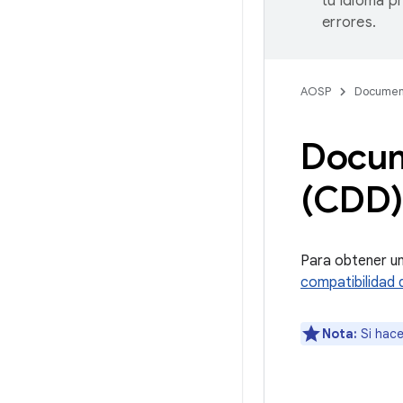
tu idioma p
errores.
AOSP
Documen
Docum
(CDD)
Para obtener un
compatibilidad 
Nota:
Si hace