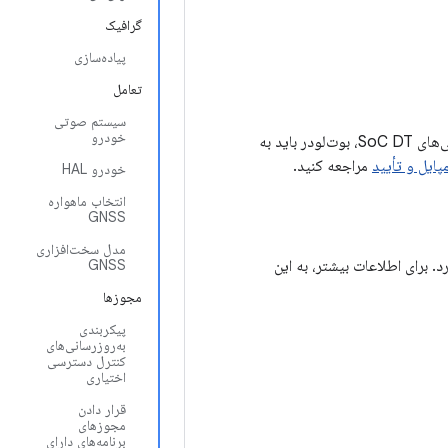
گرافیک
پیاده‌سازی
تعامل
سیستم صوتی
خودرو
اندروید ۹ و بالاتر به یک پارتیشن DTBO نیاز دارد. برای اضافه کردن گره‌ها یا ایجاد تغییر در ویژگی‌های SoC DT، بوت‌لودر باید به
ایل و تأیید
مراجعه کنید.
خودرو HAL
انتخاب ماهواره
GNSS
مدل سخت‌افزاری
ر هسته، رابط‌های آن و استفاده از DTBOها تأثیر می‌گذارد. برای اطلاعات بیشتر، به این
GNSS
مجوزها
پیکربندی
به‌روزرسانی‌های
کنترل دسترسی
اختیاری
قرار دادن
مجوزهای
برنامه‌های دارای