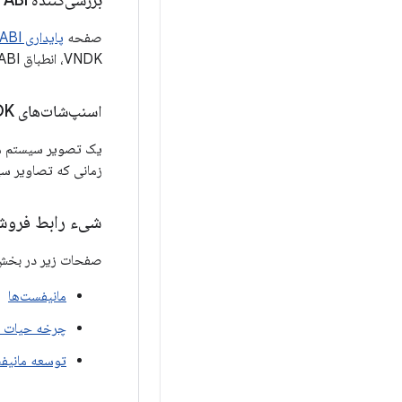
بررسی‌کننده ABI
صفحه
پایداری ABI،
VNDK، انطباق ABI را حفظ می‌کنند.
اسنپ‌شات‌های VNDK
یک تصویر سیستم می
زمانی که تصاویر سی
شیء رابط فروشنده 
صفحات زیر در بخ
مانیفست‌ها
چرخه حیات FCM
توسعه مانیف