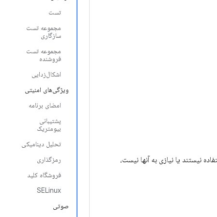
تست
مجموعه تست
سازگاری
مجموعه تست
فروشنده
اشکال‌زدایی
ویژگی‌های امنیتی
امضای برنامه
پشتیبانی
بیومتریک
تحلیل دینامیکی
ه نیستند یا نیازی به آنها نیست،
رمزگذاری
فروشگاه کلید
SELinux
صوتی