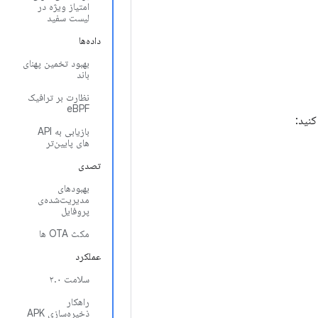
امتیاز ویژه در
لیست سفید
داده‌ها
بهبود تخمین پهنای
باند
نظارت بر ترافیک
eBPF
بازیابی به API
های پایین‌تر
تصدی
بهبودهای
مدیریت‌شده‌ی
پروفایل
مکث OTA ها
عملکرد
سلامت ۲.۰
راهکار
ذخیره‌سازی APK