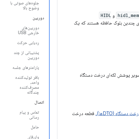
جلوه‌های صوتی با
وضوح بالا
hidl_me
و
HIDL
دوربین
HID طراحی شده است که دارای چندین بلوک حافظه هستند که یک
دوربین‌های
خارجی USB
ردیابی حرکت
پشتیبانی از چند
دوربین
پارامترهای جلسه
ویر پوشش لکه‌ای درخت دستگاه
بافر تولیدکننده
واحد،
مصرف‌کننده
چندگانه
اتصال
تماس و پیام
دستگاه (DTOها)،
قطعه درخت
رسانی
حامل
وای‌فای