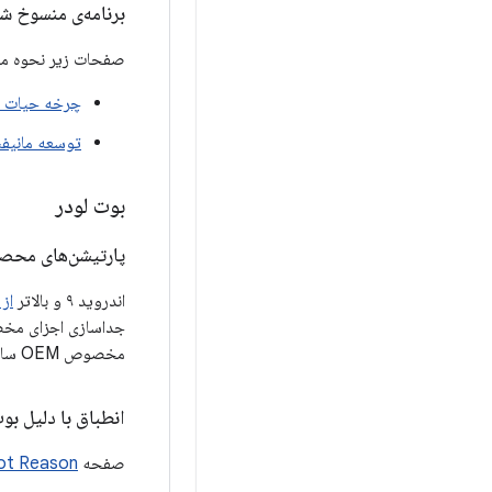
برنامه‌ی منسوخ شدن 
صفحات زیر نحوه منسوخ شدن و حذف HAL ​​
چرخه حیات FCM
توسعه مانیف
بوت لودر
پارتیشن‌های محص
اندروید ۹ و بالاتر
از پ
جداسازی اجزای مخصوص سیست
مخصوص OEM ساخته شده از سیستم ساخت اندروید، اجباری می‌کرد.
انطباق با دلیل بو
صفحه
ot Reason