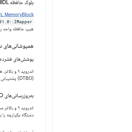
بلوک حافظه HIDL
DL MemoryBlock
@1.0::IMapper
هیپ حافظه واحد را ب
همپوشانی‌های 
پوشش‌های فشرده
اندروید ۹ و بالاتر، هنگام استفاده از نسخه ۱ هدر جدول درخت دستگاه، از
(DTBO) پشتیبانی می‌کند.
به‌روزرسانی‌های DTO
اندروید ۹ و بالاتر مستلزم آن است که بوت‌لودر قبل از تغییر ویژگی‌های تعریف‌شده در
دستگاه یکپارچه را ب