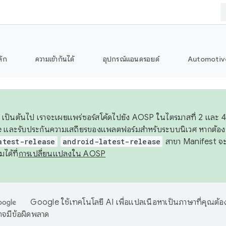
ลัก
ความเข้ากันได้
อุปกรณ์แอนดรอยด์
Automotiv
26 เป็นต้นไป เราจะเผยแพร่ซอร์สโค้ดไปยัง AOSP ในไตรมาสที่ 2 และ
 และรับประกันความเสถียรของแพลตฟอร์มสำหรับระบบนิเวศ หากต้องก
atest-release
android-latest-release
สาขา Manifest จะอ้
มได้ที่
การเปลี่ยนแปลงใน AOSP
Google ใช้เทคโนโลยี AI เพื่อแปลเนื้อหาเป็นภาษาที่คุณต้อ
จมีข้อผิดพลาด