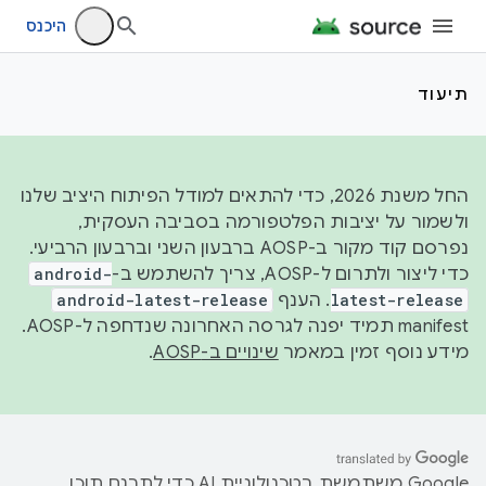
היכנס
תיעוד
החל משנת 2026, כדי להתאים למודל הפיתוח היציב שלנו
ולשמור על יציבות הפלטפורמה בסביבה העסקית,
נפרסם קוד מקור ב-AOSP ברבעון השני וברבעון הרביעי.
כדי ליצור ולתרום ל-AOSP, צריך להשתמש ב-
android-
latest-release
. הענף
android-latest-release
manifest תמיד יפנה לגרסה האחרונה שנדחפה ל-AOSP.
מידע נוסף זמין במאמר
שינויים ב-AOSP
.
‫Google משתמשת בטכנולוגיית AI כדי לתרגם תוכן