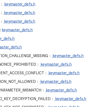
4：
keymaster_defs.h
6：
keymaster_defs.h
4：
keymaster_defs.h
:
keymaster_defs.h
r_defs.h
aster_defs.h
TION_CHALLENGE_MISSING：
keymaster_defs.h
NONCE_PROHIBITED：
keymaster_defs.h
ENT_ACCESS_CONFLICT：
keymaster_defs.h
TION_NOT_ALLOWED：
keymaster_defs.h
PARAMETER_MISMATCH：
keymaster_defs.h
D_KEY_DECRYPTION_FAILED：
keymaster_defs.h