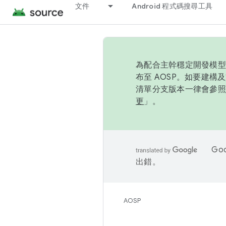
文件
Android 程式碼搜尋工具
為配合主幹穩定開發模型，
布至 AOSP。如要建構及
清單分支版本一律會參照推
更
」。
Go
出錯。
AOSP