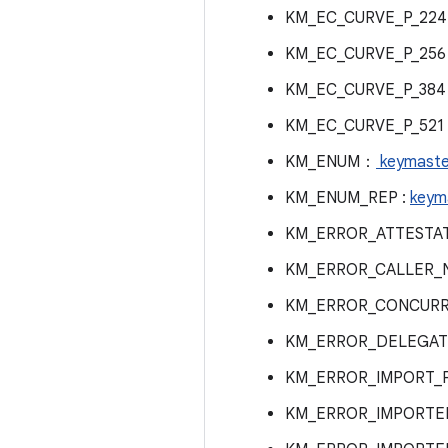
KM_EC_CURVE_P_22
KM_EC_CURVE_P_25
KM_EC_CURVE_P_38
KM_EC_CURVE_P_521 
KM_ENUM：
keymaste
KM_ENUM_REP :
keym
KM_ERROR_ATTESTA
KM_ERROR_CALLER_
KM_ERROR_CONCURR
KM_ERROR_DELEGA
KM_ERROR_IMPORT_
KM_ERROR_IMPORTE