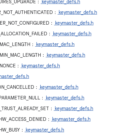
UIRES_UPGRADE：
keymaster_defs.h
R_NOT_AUTHENTICATED：
keymaster_defs.h
ER_NOT_CONFIGURED：
keymaster_defs.h
ALLOCATION_FAILED：
keymaster_defs.h
_MAC_LENGTH：
keymaster_defs.h
_MIN_MAC_LENGTH：
keymaster_defs.h
_NONCE：
keymaster_defs.h
aster_defs.h
ON_CANCELLED：
keymaster_defs.h
PARAMETER_NULL：
keymaster_defs.h
_TRUST_ALREADY_SET：
keymaster_defs.h
HW_ACCESS_DENIED：
keymaster_defs.h
_HW_BUSY：
keymaster_defs.h