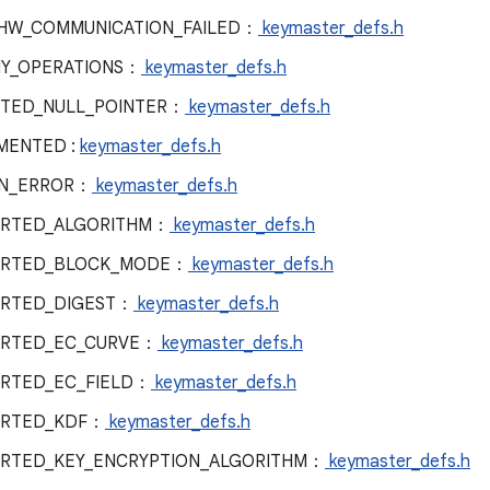
HW_COMMUNICATION_FAILED：
keymaster_defs.h
Y_OPERATIONS：
keymaster_defs.h
TED_NULL_POINTER：
keymaster_defs.h
MENTED :
keymaster_defs.h
N_ERROR：
keymaster_defs.h
ORTED_ALGORITHM：
keymaster_defs.h
ORTED_BLOCK_MODE：
keymaster_defs.h
RTED_DIGEST：
keymaster_defs.h
ORTED_EC_CURVE：
keymaster_defs.h
RTED_EC_FIELD：
keymaster_defs.h
ORTED_KDF：
keymaster_defs.h
RTED_KEY_ENCRYPTION_ALGORITHM：
keymaster_defs.h