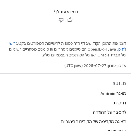
המידע עזר לך?
דוגמאות התוכן והקוד שבדף הזה כפופות לרישיונות המפורטים בקטע
רישיון
לתוכן
.‏ Java ו-OpenJDK הם סימנים מסחריים או סימנים מסחריים רשומים
של חברת Oracle ו/או של השותפים העצמאיים שלה.
עדכון אחרון: 2025-07-27 (שעון UTC).
BUILD
מאגר Android
דרישות
להסבר על ההורדה
תצוגה מקדימה של הקודים הבינאריים