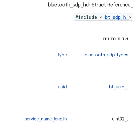
_bluetooth_sdp_hdr Struct Reference
#include <
bt_sdp.h
>
שדות נתונים
type
bluetooth_sdp_types
uuid
bt_uuid_t
service_name_length
uint32_t