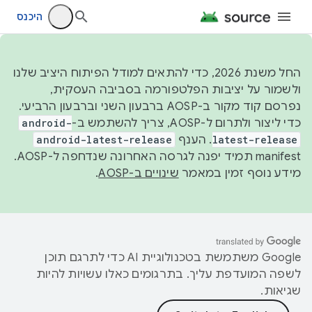
היכנס
החל משנת 2026, כדי להתאים למודל הפיתוח היציב שלנו
ולשמור על יציבות הפלטפורמה בסביבה העסקית,
נפרסם קוד מקור ב-AOSP ברבעון השני וברבעון הרביעי.
כדי ליצור ולתרום ל-AOSP, צריך להשתמש ב-
android-
latest-release
. הענף
android-latest-release
manifest תמיד יפנה לגרסה האחרונה שנדחפה ל-AOSP.
מידע נוסף זמין במאמר
שינויים ב-AOSP
.
‫Google משתמשת בטכנולוגיית AI כדי לתרגם תוכן
לשפה המועדפת עליך. בתרגומים כאלו עשויות להיות
שגיאות.