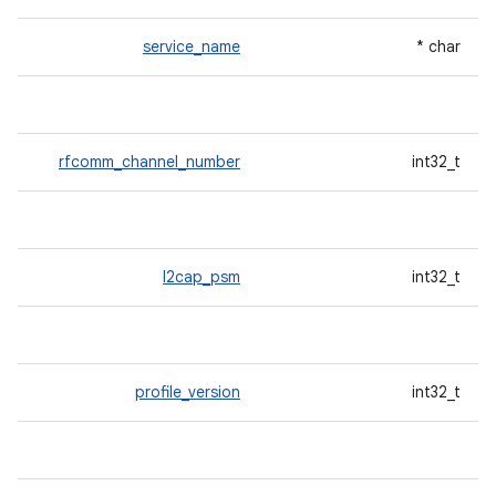
service_name
char *
rfcomm_channel_number
int32_t
l2cap_psm
int32_t
profile_version
int32_t