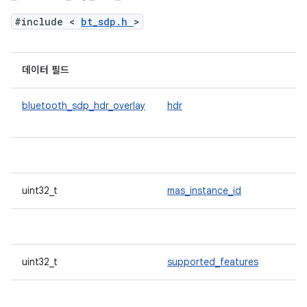
#include <
bt_sdp.h
>
데이터 필드
bluetooth_sdp_hdr_overlay
hdr
uint32_t
mas_instance_id
uint32_t
supported_features