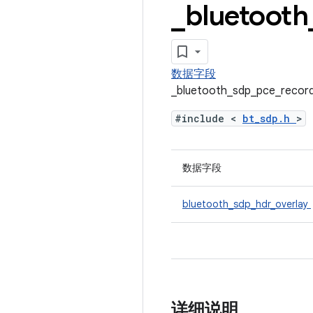
_
bluetooth
数据字段
_bluetooth_sdp_pce_r
#include <
bt_sdp.h
>
数据字段
bluetooth_sdp_hdr_overlay
详细说明