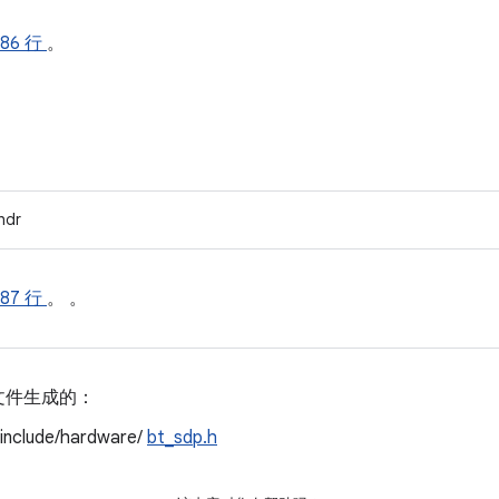
86 行
。
hdr
87 行
。 。
文件生成的：
/include/hardware/
bt_sdp.h