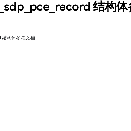
_
sdp
_
pce
_
record 结
ecord 结构体参考文档