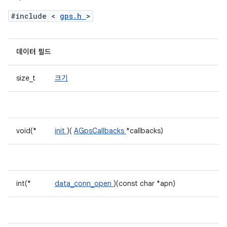
#include <
gps.h
>
데이터 필드
size_t
크기
void(*
init
)(
AGpsCallbacks
*callbacks)
int(*
data_conn_open
)(const char *apn)