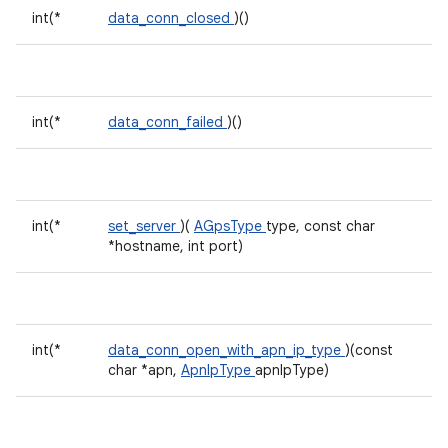
int(*
data_conn_closed
)()
int(*
data_conn_failed
)()
int(*
set_server
)(
AGpsType
type, const char
*hostname, int port)
int(*
data_conn_open_with_apn_ip_type
)(const
char *apn,
ApnIpType
apnIpType)