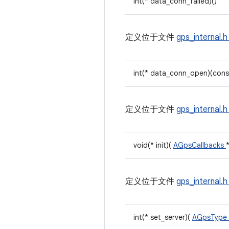
int(* data_conn_failed)()
定义位于文件
gps_internal.
int(* data_conn_open)(cons
定义位于文件
gps_internal.
void(* init)(
AGpsCallbacks
定义位于文件
gps_internal.h
int(* set_server)(
AGpsType