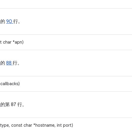
h
的
90
行。
t char *apn)
h
的
88
行。
*callbacks)
的第 87 行。
type, const char *hostname, int port)