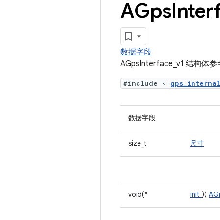
AGps
Inter
数据字段
AGpsInterface_v1 结构
#include <
gps_interna
数据字段
size_t
尺寸
void(*
init
)(
AG