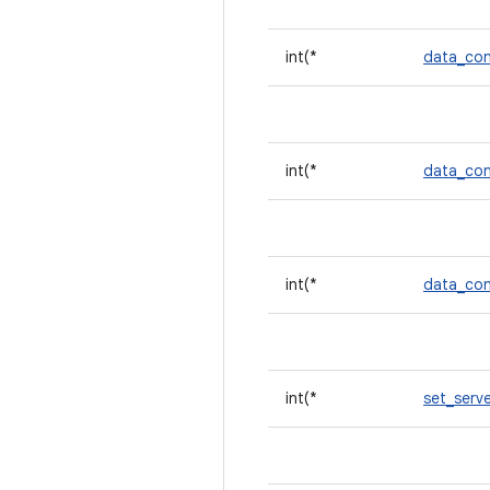
int(*
data_co
int(*
data_co
int(*
data_con
int(*
set_serv