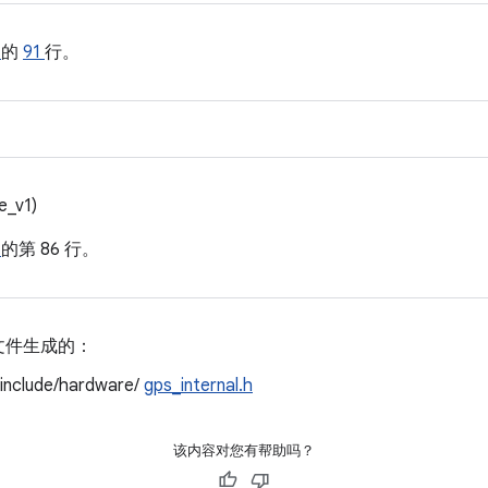
h
的
91
行。
e_v1)
的第 86 行。
文件生成的：
/include/hardware/
gps_internal.h
该内容对您有帮助吗？