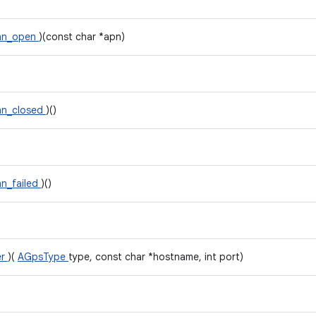
nn_open
)(const char *apn)
nn_closed
)()
n_failed
)()
er
)(
AGpsType
type, const char *hostname, int port)