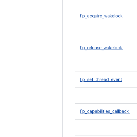
flp_acquire_wakelock
flp_release_wakelock
flp_set_thread_event
flp_capabilities_callback