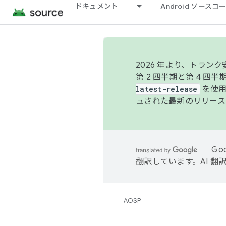
ドキュメント
Android ソース
2026 年より、トラ
第 2 四半期と第 4 四
latest-release
を使用
ュされた最新のリリース
Go
翻訳しています。AI 
AOSP