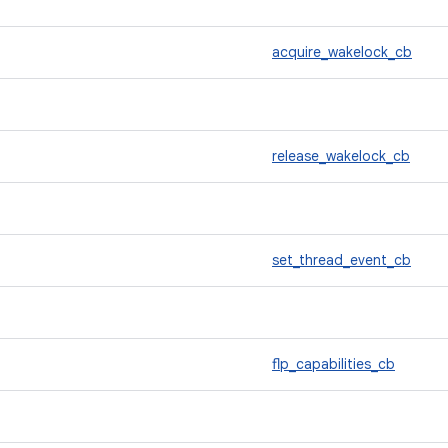
acquire_wakelock_cb
release_wakelock_cb
set_thread_event_cb
flp_capabilities_cb