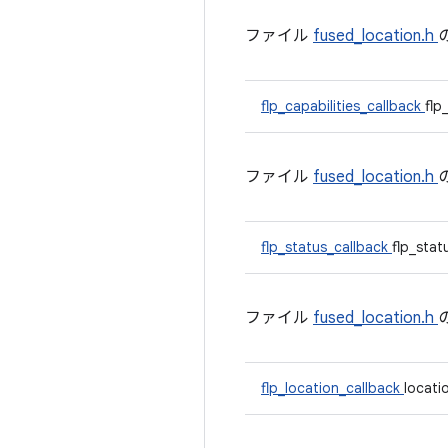
ファイル
fused_location.h
flp_capabilities_callback
flp
ファイル
fused_location.h
flp_status_callback
flp_stat
ファイル
fused_location.h
flp_location_callback
locati