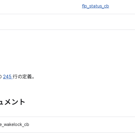
flp_status_cb
の
245
行の定義。
ュメント
re_wakelock_cb