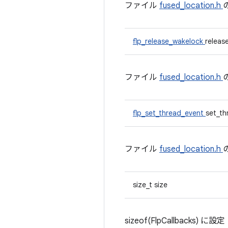
ファイル
fused_location.h
flp_release_wakelock
releas
ファイル
fused_location.h
flp_set_thread_event
set_th
ファイル
fused_location.h
size_t size
sizeof(FlpCallbacks) に設定