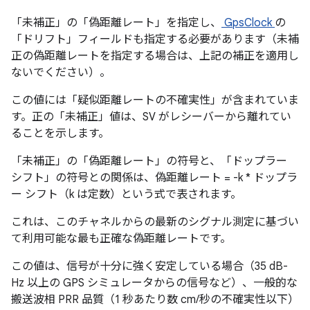
「未補正」の「偽距離レート」を指定し、
GpsClock
の
「ドリフト」フィールドも指定する必要があります（未補
正の偽距離レートを指定する場合は、上記の補正を適用し
ないでください）。
この値には「疑似距離レートの不確実性」が含まれていま
す。正の「未補正」値は、SV がレシーバーから離れてい
ることを示します。
「未補正」の「偽距離レート」の符号と、「ドップラー
シフト」の符号との関係は、偽距離レート = -k * ドップラ
ー シフト（k は定数）という式で表されます。
これは、このチャネルからの最新のシグナル測定に基づい
て利用可能な最も正確な偽距離レートです。
この値は、信号が十分に強く安定している場合（35 dB-
Hz 以上の GPS シミュレータからの信号など）、一般的な
搬送波相 PRR 品質（1 秒あたり数 cm/秒の不確実性以下）