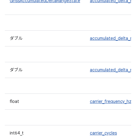
GnssAccumulatedDeltaRangeState
accumulated_delta_ra
ダブル
accumulated_delta_ra
ダブル
accumulated_delta_ra
float
carrier_frequency_hz
int64_t
carrier_cycles