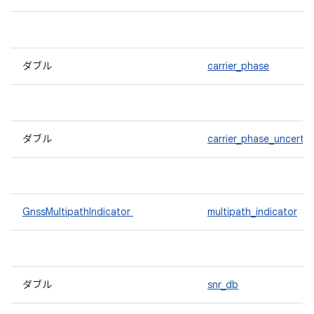
ダブル
carrier_phase
ダブル
carrier_phase_uncertai
GnssMultipathIndicator
multipath_indicator
ダブル
snr_db