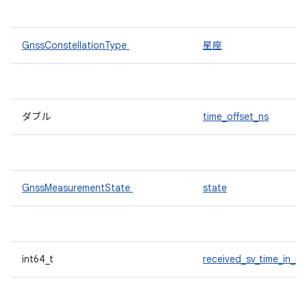
GnssConstellationType
星座
ダブル
time_offset_ns
GnssMeasurementState
state
int64_t
received_sv_time_in_ns