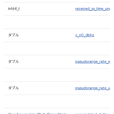
int64_t
received_sv_time_uncer
ダブル
c_n0_dbhz
ダブル
pseudorange_rate_mp
ダブル
pseudorange_rate_unc