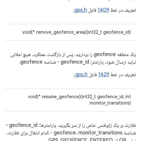
تعریف در خط
1409
فایل
gps.h.
void(* remove_geofence_area)(int32_t geofence_id)
یک منطقه geofence را بردارید. پس از بازگشت عملکرد، هیچ اعلانی
نباید ارسال شود. پارامتر: geofence_id - شناسه geofence.
تعریف در خط
1429
فایل
gps.h.
void(* resume_geofence)(int32_t geofence_id، int
monitor_transitions)
نظارت بر یک ژئوفنس خاص را از سر بگیرید. پارامترها: geofence_id -
شناسه geofence. monitor_transitions - کدام انتقال برای نظارت.
بیتی OR از GPS_GEOFENCE_ENTERED،