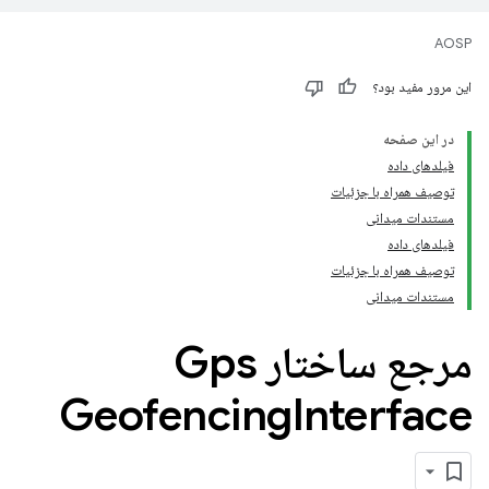
AOSP
این مرور مفید بود؟
در این صفحه
فیلدهای داده
توصیف همراه با جزئیات
مستندات میدانی
فیلدهای داده
توصیف همراه با جزئیات
مستندات میدانی
مرجع ساختار Gps
Geofencing
Interface