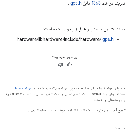
تعریف در خط
1363
فایل
gps.h
.
مستندات این ساختار از فایل زیر تولید شده است:
hardware/libhardware/include/hardware/
gps.h
این مرور مفید بود؟
محتوا و نمونه کدها در این صفحه مشمول پروانه‌های توصیف‌شده در
پروانه محتوا
هستند. جاوا و OpenJDK علامت‌های تجاری یا علامت‌های تجاری ثبت‌شده Oracle و/
یا وابسته‌های آن هستند.
تاریخ آخرین به‌روزرسانی 2025-07-29 به‌وقت ساعت هماهنگ جهانی.
ساخت