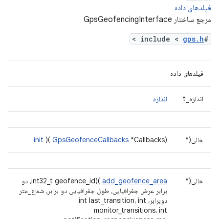
فیلدهای داده
مرجع ساختار GpsGeofencingInterface
>
gps.h
#include <
فیلدهای داده
اندازه_t
اندازه
خالی(*
*Callbacks)
GpsGeofenceCallbacks
)(
init
خالی(*
add_geofence_area
)(int32_t geofence_id، دو
برابر عرض جغرافیایی، طول جغرافیایی دو برابر، شعاع_متر
دوبرابر، int last_transition، int
monitor_transitions، int