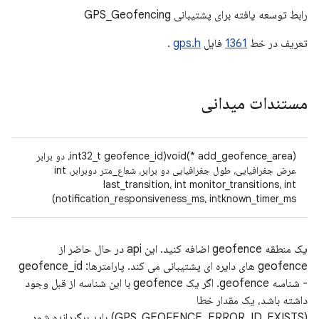
رابط توسعه یافته برای پشتیبانی GPS_Geofencing
تعریف در خط
1361
فایل
gps.h
.
مستندات میدانی
void(* add_geofence_area)(int32_t geofence_id، دو برابر
عرض جغرافیایی، طول جغرافیایی دو برابر، شعاع_متر دوبرابر، int
last_transition، int monitor_transitions، int
notification_responsiveness_ms، intknown_timer_ms)
یک منطقه geofence اضافه کنید. این api در حال حاضر از
geofence های دایره ای پشتیبانی می کند. پارامترها: geofence_id
- شناسه geofence. اگر یک geofence با این شناسه از قبل وجود
داشته باشد، یک مقدار خطا
(GPS_GEOFENCE_ERROR_ID_EXISTS) باید برگردانده شود.