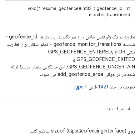
void(* resume_geofence)(int32_t geofence_id، int
monitor_transitions)
نظارت بر یک ژئوفنس خاص را از سر بگیرید. پارامترها: geofence_id -
شناسه geofence. monitor_transitions - کدام انتقال برای نظارت.
بیتی OR از GPS_GEOFENCE_ENTERED،
GPS_GEOFENCE_EXITED و
GPS_GEOFENCE_UNCERTAIN. این جایگزین مقدار مرتبط ارائه
شده در فراخوانی add_geofence_area می شود.
تعریف در خط
1421
فایل
gps.h.
اندازه_t اندازه
روی sizeof (GpsGeofencingInterface) تنظیم کنید