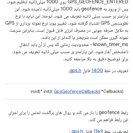
GPS_GEOFENCE_ENTERED روی 1000 میلی‌ثانیه تنظیم شود،
پس از ورود به geofence باید 1000 میلی‌ثانیه نامیده شود. این
پارامتر بر حسب میلی ثانیه تعریف می شود. توجه: این نباید با نرخ
نظرسنجی GPS اشتباه گرفته شود. تغییر پویا نرخ نمونه برداری از GPS
به دلایل صرفه جویی در مصرف انرژی قابل قبول است. بنابراین سرعت
نمونه گیری ممکن است سریعتر یا کندتر از این باشد.
known_timer_ms - محدودیت زمانی که پس از آن باید انتقال
نامشخص آغاز شود. این پارامتر بر حسب میلی ثانیه تعریف می شود.
برای توضیح دقیق به بالا مراجعه کنید.
تعریف در خط
1400
فایل
gps.h.
void(* init)(
GpsGeofenceCallbacks
*Callbacks)
رابط geofence را باز می کند و روال های برگشت تماس را برای اجرای
این رابط فراهم می کند.
تعریف در خط
1369
فایل
gps.h
.