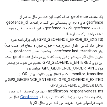
یک منطقه geofence اضافه کنید. این api در حال حاضر از
geofence های دایره ای پشتیبانی می کند. پارامترها: geofence_id
- شناسه geofence. اگر یک geofence با این شناسه از قبل وجود
داشته باشد، یک مقدار خطا
(GPS_GEOFENCE_ERROR_ID_EXISTS) باید برگردانده شود.
عرض جغرافیایی، طول، شعاع_متر - طول، طول و شعاع (بر حسب متر)
برای geofence last_transition - وضعیت فعلی geofence. به
عنوان مثال، اگر سیستم از قبل بداند که کاربر در داخل geofence است،
این روی GPS_GEOFENCE_ENTERED تنظیم می شود. در بیشتر
موارد، GPS_GEOFENCE_UNCERTAIN خواهد بود.
monitor_transition - کدام انتقال برای نظارت. بیتی OR از
GPS_GEOFENCE_ENTERED، GPS_GEOFENCE_EXITED و
GPS_GEOFENCE_UNCERTAIN.
notification_responsiveness_ms - بهترین توصیف را در مورد
اینکه چه مدت باید در زمانی که انتقال مرتبط با
Geofence
فعال می
شود، فراخوانی شود، تعریف می کند. برای مثال، اگر با