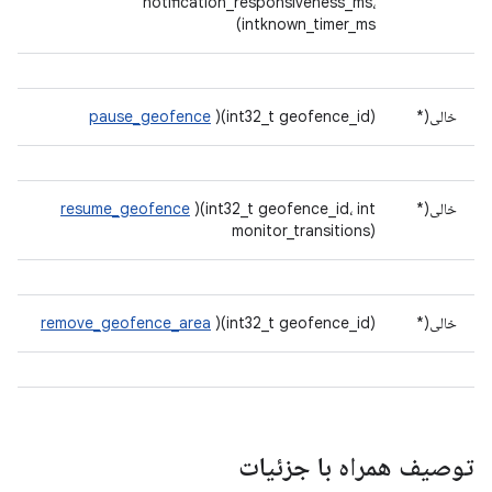
notification_responsiveness_ms،
intknown_timer_ms)
خالی(*
)(int32_t geofence_id)
pause_geofence
خالی(*
)(int32_t geofence_id، int
resume_geofence
monitor_transitions)
خالی(*
)(int32_t geofence_id)
remove_geofence_area
توصیف همراه با جزئیات