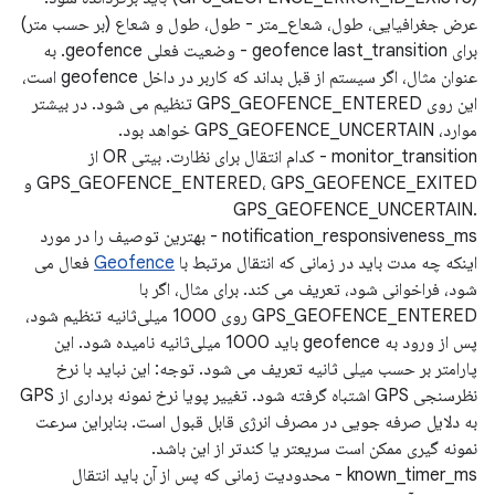
عرض جغرافیایی، طول، شعاع_متر - طول، طول و شعاع (بر حسب متر)
برای geofence last_transition - وضعیت فعلی geofence. به
عنوان مثال، اگر سیستم از قبل بداند که کاربر در داخل geofence است،
این روی GPS_GEOFENCE_ENTERED تنظیم می شود. در بیشتر
موارد، GPS_GEOFENCE_UNCERTAIN خواهد بود.
monitor_transition - کدام انتقال برای نظارت. بیتی OR از
GPS_GEOFENCE_ENTERED، GPS_GEOFENCE_EXITED و
GPS_GEOFENCE_UNCERTAIN.
notification_responsiveness_ms - بهترین توصیف را در مورد
اینکه چه مدت باید در زمانی که انتقال مرتبط با
Geofence
فعال می
شود، فراخوانی شود، تعریف می کند. برای مثال، اگر با
GPS_GEOFENCE_ENTERED روی 1000 میلی‌ثانیه تنظیم شود،
پس از ورود به geofence باید 1000 میلی‌ثانیه نامیده شود. این
پارامتر بر حسب میلی ثانیه تعریف می شود. توجه: این نباید با نرخ
نظرسنجی GPS اشتباه گرفته شود. تغییر پویا نرخ نمونه برداری از GPS
به دلایل صرفه جویی در مصرف انرژی قابل قبول است. بنابراین سرعت
نمونه گیری ممکن است سریعتر یا کندتر از این باشد.
known_timer_ms - محدودیت زمانی که پس از آن باید انتقال