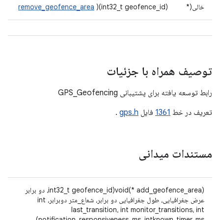
خالی(*
)(int32_t geofence_id)
remove_geofence_area
توصیف همراه با جزئیات
رابط توسعه یافته برای پشتیبانی GPS_Geofencing
تعریف در خط
1361
فایل
gps.h
.
مستندات میدانی
void(* add_geofence_area)(int32_t geofence_id، دو برابر
عرض جغرافیایی، طول جغرافیایی دو برابر، شعاع_متر دوبرابر، int
last_transition، int monitor_transitions، int
notification_responsiveness_ms، intknown_timer_ms)