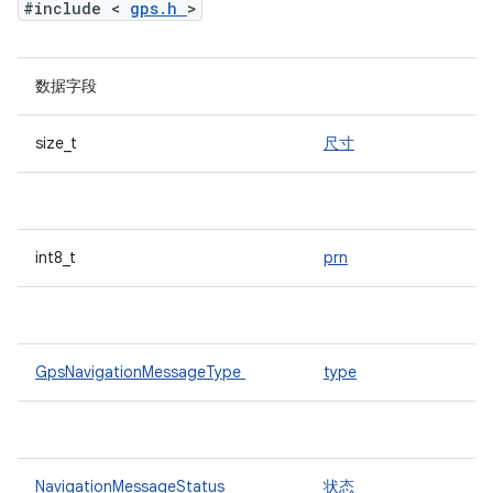
#include <
gps.h
>
数据字段
size_t
尺寸
int8_t
prn
GpsNavigationMessageType
type
NavigationMessageStatus
状态