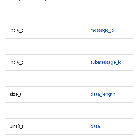
int16_t
message_id
int16_t
submessage_id
size_t
data_length
uint8_t *
data