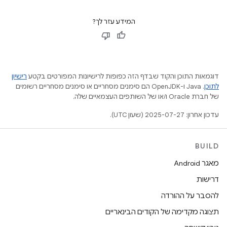
המידע עזר לך?
דוגמאות התוכן והקוד שבדף הזה כפופות לרישיונות המפורטים בקטע
רישיון
לתוכן
.‏ Java ו-OpenJDK הם סימנים מסחריים או סימנים מסחריים רשומים
של חברת Oracle ו/או של השותפים העצמאיים שלה.
עדכון אחרון: 2025-07-27 (שעון UTC).
BUILD
מאגר Android
דרישות
להסבר על ההורדה
תצוגה מקדימה של הקודים הבינאריים