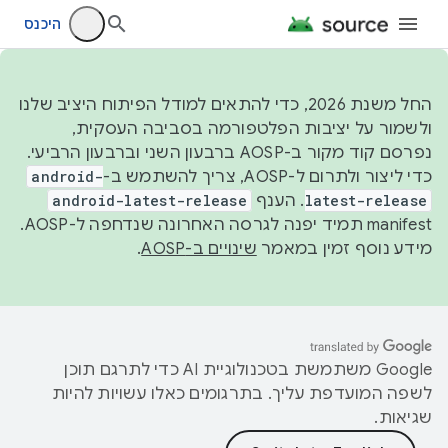
היכנס
החל משנת 2026, כדי להתאים למודל הפיתוח היציב שלנו
ולשמור על יציבות הפלטפורמה בסביבה העסקית,
נפרסם קוד מקור ב-AOSP ברבעון השני וברבעון הרביעי.
כדי ליצור ולתרום ל-AOSP, צריך להשתמש ב-
android-
latest-release
. הענף
android-latest-release
manifest תמיד יפנה לגרסה האחרונה שנדחפה ל-AOSP.
מידע נוסף זמין במאמר
שינויים ב-AOSP
.
‫Google משתמשת בטכנולוגיית AI כדי לתרגם תוכן
לשפה המועדפת עליך. בתרגומים כאלו עשויות להיות
שגיאות.