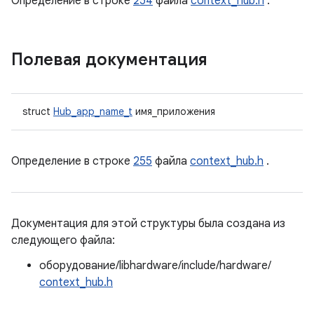
Определение в строке
254
файла
context_hub.h
.
Полевая документация
struct
Hub_app_name_t
имя_приложения
Определение в строке
255
файла
context_hub.h
.
Документация для этой структуры была создана из
следующего файла:
оборудование/libhardware/include/hardware/
context_hub.h