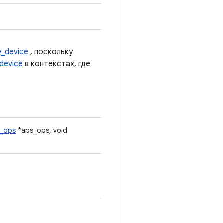
y_device
, поскольку
_device
в контекстах, где
e_ops
*aps_ops, void