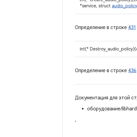
*service, struct
audio_polic
Определение в строке
431
int(* Destroy_audio_policy)
Определение в строке
436
Документация для этой ст
оборудование/libhard
,