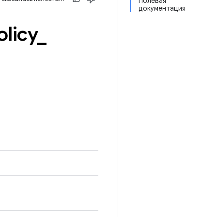
Полевая
документация
olicy
_