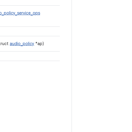
o_policy_service_ops
truct
audio_policy
*ap)