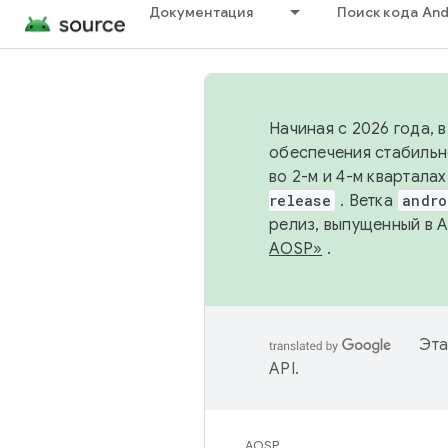
Документация
Поиск кода And
Начиная с 2026 года, 
обеспечения стабильн
во 2-м и 4-м квартала
release
. Ветка
andro
релиз, выпущенный в 
AOSP»
.
Эта
API
.
AOSP