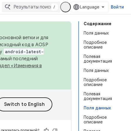
/
Войти
Содержание
Поля данных
основной ветки и для
Подробное
исходный код в AOSP
описание
ку
android-latest-
Полевая
 самый последний
документация
здел «Изменения в
Поля данных
Подробное
описание
Полевая
документация
Поля данных
Подробное
описание
 оказалась полезной?