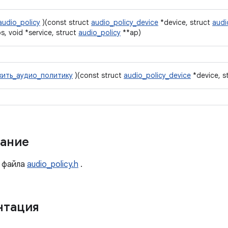
audio_policy
)(const struct
audio_policy_device
*device, struct
audi
, void *service, struct
audio_policy
**ap)
жить_аудио_политику
)(const struct
audio_policy_device
*device, s
ание
файла
audio_policy.h
.
нтация