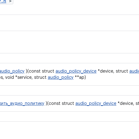
y.h
>
audio_policy
)(const struct
audio_policy_device
*device, struct
audi
, void *service, struct
audio_policy
**ap)
жить_аудио_политику
)(const struct
audio_policy_device
*device, s