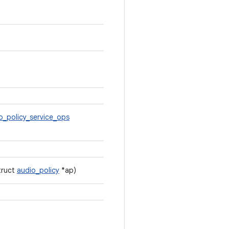
o_policy_service_ops
truct
audio_policy
*ap)