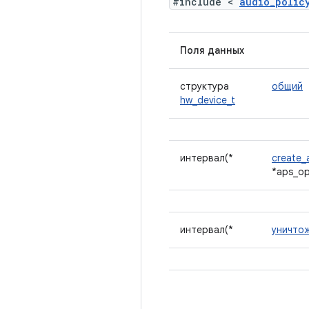
#include <
audio_polic
Поля данных
структура
общий
hw_device_t
интервал(*
create_
*aps_ops
интервал(*
уничто