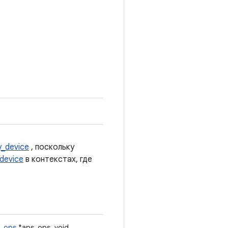
y_device
, поскольку
_device
в контекстах, где
e_ops
*aps_ops, void