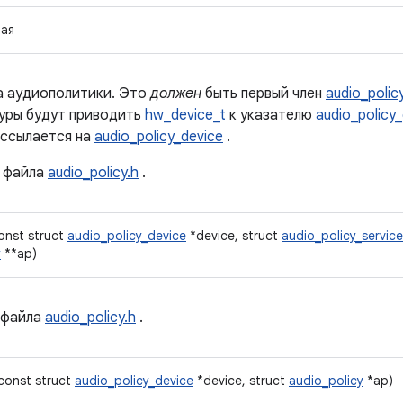
ая
 аудиополитики. Это
должен
быть первый член
audio_polic
туры будут приводить
hw_device_t
к указателю
audio_policy
ссылается на
audio_policy_device
.
файла
audio_policy.h
.
const struct
audio_policy_device
*device, struct
audio_policy_servic
y
**ap)
файла
audio_policy.h
.
(const struct
audio_policy_device
*device, struct
audio_policy
*ap)