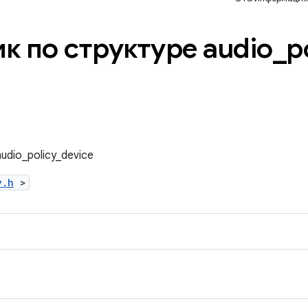
к по структуре audio
_
p
udio_policy_device
y.h
>