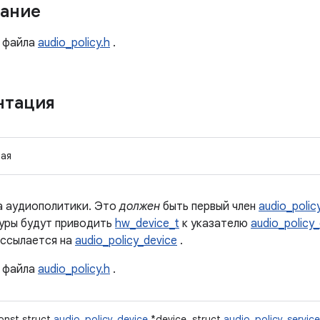
ание
файла
audio_policy.h
.
нтация
ая
 аудиополитики. Это
должен
быть первый член
audio_polic
туры будут приводить
hw_device_t
к указателю
audio_policy
ссылается на
audio_policy_device
.
файла
audio_policy.h
.
const struct
audio_policy_device
*device, struct
audio_policy_servic