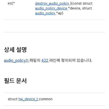
int(*
destroy_audio_policy
)(const struct
audio_policy_device
*device, struct
audio_policy
*ap)
상세 설명
audio_policy.h
파일의
422
라인에 정의되어 있습니다.
필드 문서
struct
hw_device_t
common