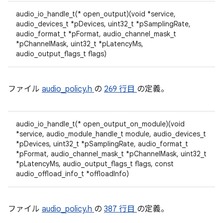
audio_io_handle_t(* open_output)(void *service,
audio_devices_t *pDevices, uint32_t *pSamplingRate,
audio_format_t *pFormat, audio_channel_mask_t
*pChannelMask, uint32_t *pLatencyMs,
audio_output_flags_t flags)
ファイル
audio_policy.h
の
269 行目
の定義。
audio_io_handle_t(* open_output_on_module)(void
*service, audio_module_handle_t module, audio_devices_t
*pDevices, uint32_t *pSamplingRate, audio_format_t
*pFormat, audio_channel_mask_t *pChannelMask, uint32_t
*pLatencyMs, audio_output_flags_t flags, const
audio_offload_info_t *offloadInfo)
ファイル
audio_policy.h
の
387 行目
の定義。