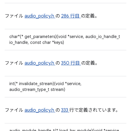
ファイル
audio_policy.h
の
286 行目
の定義。
char*(* get_parameters)(void *service, audio_io_handle_t
io_handle, const char *keys)
ファイル
audio_policy.h
の
350 行目
の定義。
int(* invalidate_stream)(void *service,
audio_stream_type_t stream)
ファイル
audio_policy.h
の
333
行で定義されています。
audio_module_handle_t(* load_hw_module)(void *service,