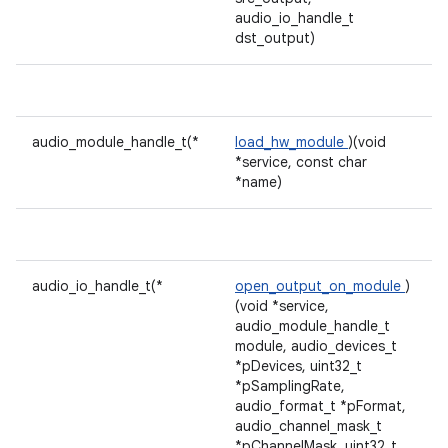
audio_io_handle_t
dst_output)
audio_module_handle_t(*
load_hw_module
)(void
*service, const char
*name)
audio_io_handle_t(*
open_output_on_module
)
(void *service,
audio_module_handle_t
module, audio_devices_t
*pDevices, uint32_t
*pSamplingRate,
audio_format_t *pFormat,
audio_channel_mask_t
*pChannelMask, uint32_t