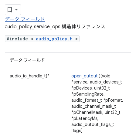
データ フィールド
audio_policy_service_ops 構造体リファレンス
#include <
audio_policy.h
>
データ フィールド
audio_io_handle_t(*
open_output
)(void
*service, audio_devices_t
*pDevices, uint32_t
*pSamplingRate,
audio_format_t *pFormat,
audio_channel_mask_t
*pChannelMask, uint32_t
*pLatencyMs,
audio_output_flags_t
flags)