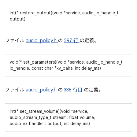
int(* restore_output)(void *service, audio_io_handle_t
output)
ファイル
audio_policy.h
の
297 行
の定義。
void(* set_parameters)(void *service, audio_io_handle_t
io_handle, const char *kv_pairs, int delay_ms)
ファイル
audio_policy.h
の
338 行目
の定義。
int(* set_stream_volume)(void *service,
audio_stream_type_t stream, float volume,
audio_io_handle_t output, int delay_ms)