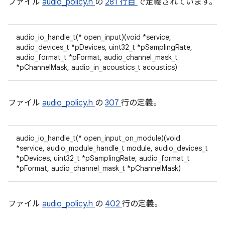
ファイル
audio_policy.h
の
281 行目
で定義されています。
audio_io_handle_t(* open_input)(void *service,
audio_devices_t *pDevices, uint32_t *pSamplingRate,
audio_format_t *pFormat, audio_channel_mask_t
*pChannelMask, audio_in_acoustics_t acoustics)
ファイル
audio_policy.h
の
307
行の定義。
audio_io_handle_t(* open_input_on_module)(void
*service, audio_module_handle_t module, audio_devices_t
*pDevices, uint32_t *pSamplingRate, audio_format_t
*pFormat, audio_channel_mask_t *pChannelMask)
ファイル
audio_policy.h
の
402
行の定義。