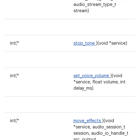
audio_stream_type_t
stream)
int(*
stop_tone
)(void *service)
int(*
set_voice_volume
)(void
*service, float volume, int
delay_ms)
int(*
move_effects
)(void
*service, audio_session_t
session, audio_io_handle_t
src_output,