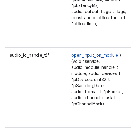
*pLatencyMs,
audio_output_flags_t flags,
const audio_offload_info_t
*offloadInfo)
audio_io_handle_t(*
open_input_on_module
)
(void *service,
audio_module_handle_t
module, audio_devices_t
*pDevices, uint32_t
*pSamplingRate,
audio_format_t *pFormat,
audio_channel_mask_t
*pChannelMask)