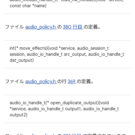
const char *name)
ファイル
audio_policy.h
の
380 行目
の定義。
int(* move_effects)(void *service, audio_session_t
session, audio_io_handle_t src_output, audio_io_handle_t
dst_output)
ファイル
audio_policy.h
の行
369
の定義。
audio_io_handle_t(* open_duplicate_output)(void
*service, audio_io_handle_t output1, audio_io_handle_t
output2)