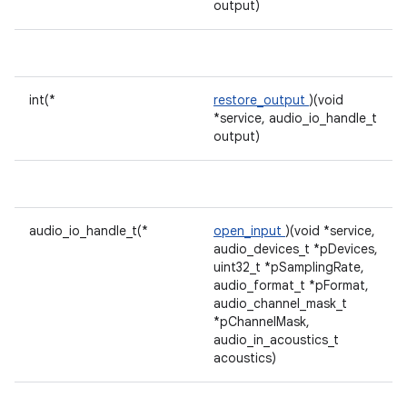
output)
int(*
restore_output
)(void
*service, audio_io_handle_t
output)
audio_io_handle_t(*
open_input
)(void *service,
audio_devices_t *pDevices,
uint32_t *pSamplingRate,
audio_format_t *pFormat,
audio_channel_mask_t
*pChannelMask,
audio_in_acoustics_t
acoustics)