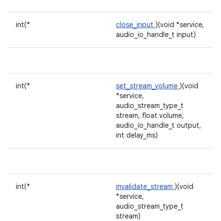
int(*
close_input
)(void *service,
audio_io_handle_t input)
int(*
set_stream_volume
)(void
*service,
audio_stream_type_t
stream, float volume,
audio_io_handle_t output,
int delay_ms)
int(*
invalidate_stream
)(void
*service,
audio_stream_type_t
stream)