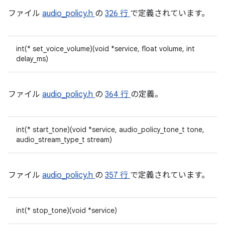
ファイル
audio_policy.h
の
326 行
で定義されています。
int(* set_voice_volume)(void *service, float volume, int
delay_ms)
ファイル
audio_policy.h
の
364 行
の定義。
int(* start_tone)(void *service, audio_policy_tone_t tone,
audio_stream_type_t stream)
ファイル
audio_policy.h
の
357 行
で定義されています。
int(* stop_tone)(void *service)