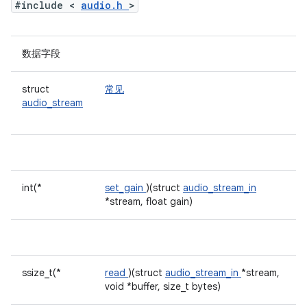
#include <
audio.h
>
数据字段
struct
常见
audio_stream
int(*
set_gain
)(struct
audio_stream_in
*stream, float gain)
ssize_t(*
read
)(struct
audio_stream_in
*stream,
void *buffer, size_t bytes)