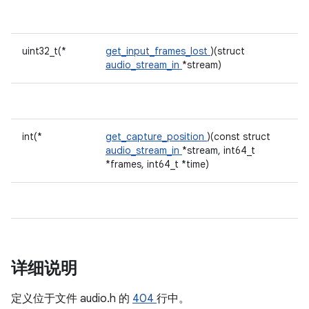
uint32_t(*
get_input_frames_lost
)(struct
audio_stream_in
*stream)
int(*
get_capture_position
)(const struct
audio_stream_in
*stream, int64_t
*frames, int64_t *time)
详细说明
定义位于文件
audio.h 的
404
行中。