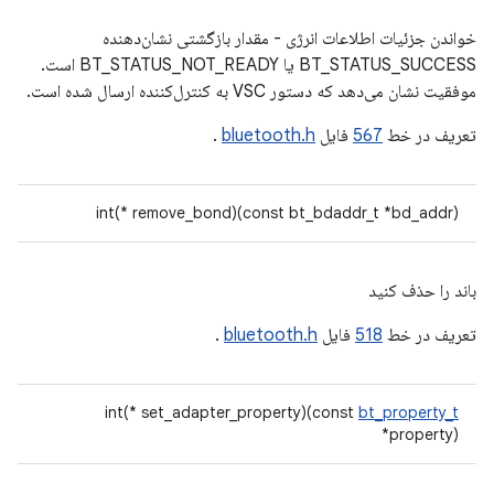
خواندن جزئیات اطلاعات انرژی - مقدار بازگشتی نشان‌دهنده
BT_STATUS_SUCCESS یا BT_STATUS_NOT_READY است.
موفقیت نشان می‌دهد که دستور VSC به کنترل‌کننده ارسال شده است.
تعریف در خط
567
فایل
bluetooth.h
.
int(* remove_bond)(const bt_bdaddr_t *bd_addr)
باند را حذف کنید
تعریف در خط
518
فایل
bluetooth.h
.
int(* set_adapter_property)(const
bt_property_t
*property)