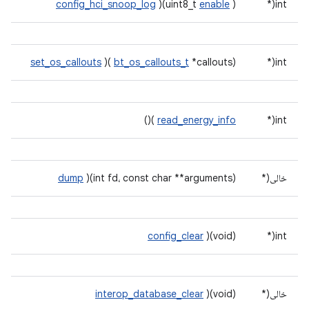
config_hci_snoop_log
)(uint8_t
enable
)
int(*
set_os_callouts
)(
bt_os_callouts_t
*callouts)
int(*
)()
read_energy_info
int(*
خالی(*
)(int fd، const char **arguments)
dump
config_clear
)(void)
int(*
خالی(*
)(void)
interop_database_clear