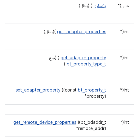
خالی(*
پاکسازی
) (باطل)
int(*
get_adapter_properties
)(باطل)
int(*
get_adapter_property
) (نوع
)
bt_property_type_t
set_adapter_property
)(const
bt_property_t
int(*
*property)
get_remote_device_properties
)(bt_bdaddr_t
int(*
*remote_addr)