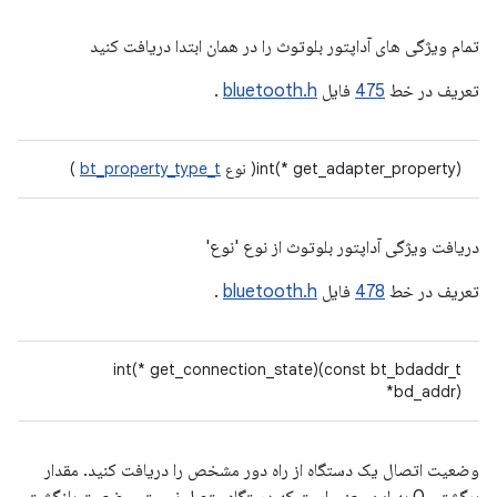
تمام ویژگی های آداپتور بلوتوث را در همان ابتدا دریافت کنید
تعریف در خط
475
فایل
bluetooth.h
.
int(* get_adapter_property)( نوع
bt_property_type_t
)
دریافت ویژگی آداپتور بلوتوث از نوع 'نوع'
تعریف در خط
478
فایل
bluetooth.h
.
int(* get_connection_state)(const bt_bdaddr_t
*bd_addr)
وضعیت اتصال یک دستگاه از راه دور مشخص را دریافت کنید. مقدار