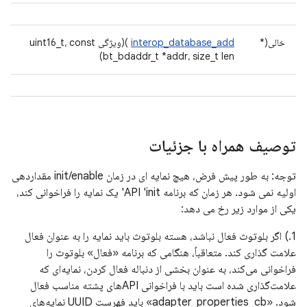
خالی(*
interop_database_add
)(ویژگی uint16_t، const
bt_bdaddr_t *addr، size_t len)
توصیف همراه با جزئیات
توجه: به طور پیش فرض، هیچ نمایه ای در زمان init/enable مقداردهی
اولیه نمی شود. هر زمان که برنامه API 'init' یک نمایه را فراخوانی کند،
یکی از موارد زیر رخ می دهد:
1.) اگر بلوتوث فعال نباشد، هسته بلوتوث باید نمایه را به عنوان فعال
علامت گذاری کند. متعاقباً، هنگامی که برنامه «فعال» بلوتوث را
فراخوانی می‌کند، به عنوان بخشی از دنباله فعال کردن، نمایه‌ای که
علامت‌گذاری شده است باید با فراخوانی APIهای پشته مناسب فعال
شود. «adapter_properties_cb» باید فهرست UUID نمایه‌های