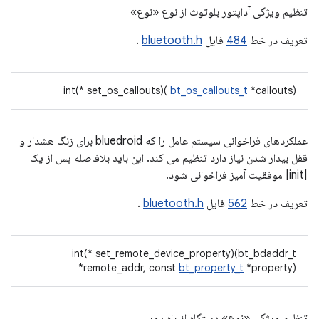
تنظیم ویژگی آداپتور بلوتوث از نوع «نوع»
تعریف در خط
484
فایل
bluetooth.h
.
int(* set_os_callouts)(
bt_os_callouts_t
*callouts)
عملکردهای فراخوانی سیستم عامل را که bluedroid برای زنگ هشدار و
قفل بیدار شدن نیاز دارد تنظیم می کند. این باید بلافاصله پس از یک
|init| موفقیت آمیز فراخوانی شود.
تعریف در خط
562
فایل
bluetooth.h
.
int(* set_remote_device_property)(bt_bdaddr_t
*remote_addr, const
bt_property_t
*property)
تنظیم ویژگی «نوع» دستگاه از راه دور