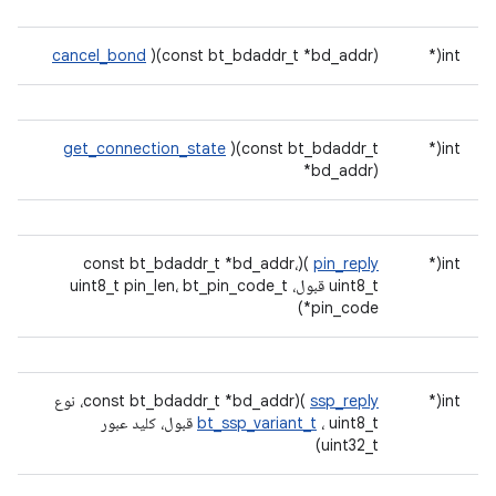
cancel_bond
)(const bt_bdaddr_t *bd_addr)
int(*
get_connection_state
)(const bt_bdaddr_t
int(*
*bd_addr)
)(const bt_bdaddr_t *bd_addr،
pin_reply
int(*
uint8_t قبول، uint8_t pin_len، bt_pin_code_t
*pin_code)
int(*
ssp_reply
)(const bt_bdaddr_t *bd_addr، نوع
bt_ssp_variant_t
، uint8_t قبول، کلید عبور
uint32_t)