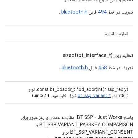
تعریف در خط
494
فایل
bluetooth.h
.
اندازه_t اندازه
تنظیم روی sizeof(bt_interface_t)
تعریف در خط
458
فایل
bluetooth.h
.
int(* ssp_reply)(const bt_bdaddr_t *bd_addr، نوع
، uint8_t قبول، کلید عبور uint32_t)
bt_ssp_variant_t
پاسخ BT SSP - Just Works، مقایسه عددی و رمز عبور برای
BT_SSP_VARIANT_PASSKEY_COMPARISON و
BT_SSP_VARIANT_CONSENT برای