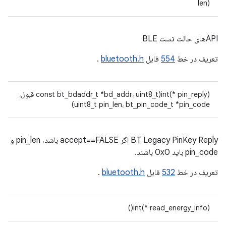
len)
APIهای حالت تست BLE
تعریف در خط
554
فایل
bluetooth.h
.
int(* pin_reply)(const bt_bdaddr_t *bd_addr، uint8_t قبول،
uint8_t pin_len، bt_pin_code_t *pin_code)
BT Legacy PinKey Reply اگر accept==FALSE باشد، pin_len و
pin_code باید 0x0 باشند.
تعریف در خط
532
فایل
bluetooth.h
.
int(* read_energy_info)()