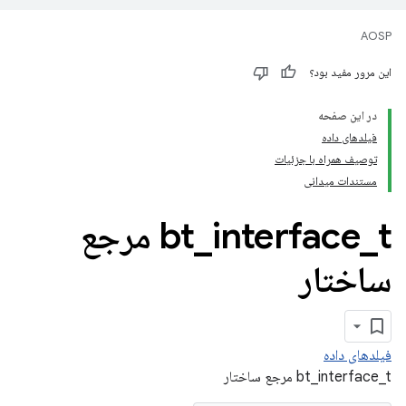
AOSP
این مرور مفید بود؟
در این صفحه
فیلدهای داده
توصیف همراه با جزئیات
مستندات میدانی
_
interface
_
bt
t مرجع
ساختار
فیلدهای داده
bt_interface_t مرجع ساختار