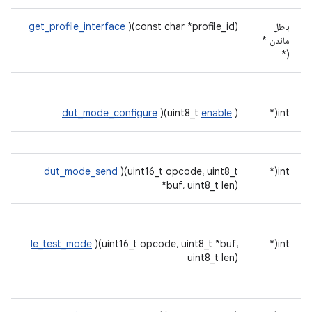
باطل
)(const char *profile_id)
get_profile_interface
ماندن *
(*
dut_mode_configure
)(uint8_t
enable
)
int(*
dut_mode_send
)(uint16_t opcode، uint8_t
int(*
*buf، uint8_t len)
le_test_mode
)(uint16_t opcode، uint8_t *buf،
int(*
uint8_t len)