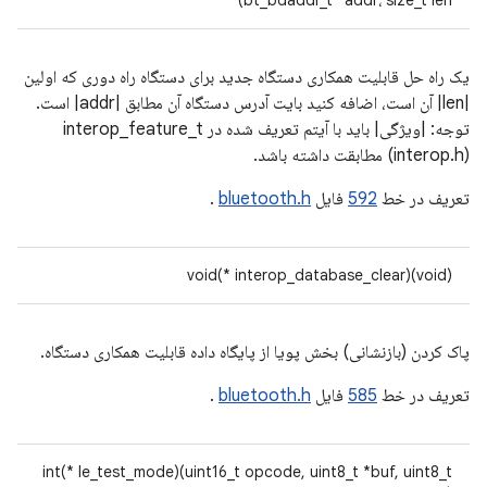
bt_bdaddr_t *addr، size_t len)
یک راه حل قابلیت همکاری دستگاه جدید برای دستگاه راه دوری که اولین
|len| آن است، اضافه کنید بایت آدرس دستگاه آن مطابق |addr| است.
توجه: |ویژگی| باید با آیتم تعریف شده در interop_feature_t
(interop.h) مطابقت داشته باشد.
تعریف در خط
592
فایل
bluetooth.h
.
void(* interop_database_clear)(void)
پاک کردن (بازنشانی) بخش پویا از پایگاه داده قابلیت همکاری دستگاه.
تعریف در خط
585
فایل
bluetooth.h
.
int(* le_test_mode)(uint16_t opcode, uint8_t *buf, uint8_t