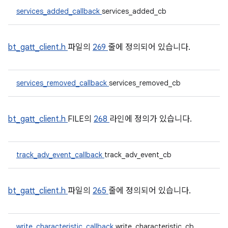
services_added_callback
services_added_cb
bt_gatt_client.h
파일의
269
줄에 정의되어 있습니다.
services_removed_callback
services_removed_cb
bt_gatt_client.h
FILE의
268
라인에 정의가 있습니다.
track_adv_event_callback
track_adv_event_cb
bt_gatt_client.h
파일의
265
줄에 정의되어 있습니다.
write_characteristic_callback
write_characteristic_cb