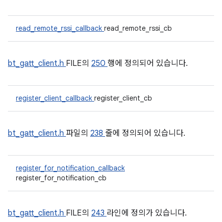
read_remote_rssi_callback
read_remote_rssi_cb
bt_gatt_client.h
FILE의
250
행에 정의되어 있습니다.
register_client_callback
register_client_cb
bt_gatt_client.h
파일의
238
줄에 정의되어 있습니다.
register_for_notification_callback
register_for_notification_cb
bt_gatt_client.h
FILE의
243
라인에 정의가 있습니다.