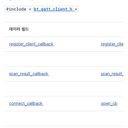
#include <
bt_gatt_client.h
>
데이터 필드
register_client_callback
register_clien
scan_result_callback
scan_result_c
connect_callback
open_cb