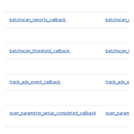
batchscan_reports_callback
batchscan_re
batchscan_threshold_callback
batchscan_th
track_adv_event_callback
track_adv_ev
scan_parameter_setup_completed_callback
scan_paramet