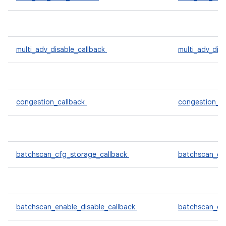
multi_adv_disable_callback
multi_adv_dis
congestion_callback
congestion_c
batchscan_cfg_storage_callback
batchscan_cf
batchscan_enable_disable_callback
batchscan_en