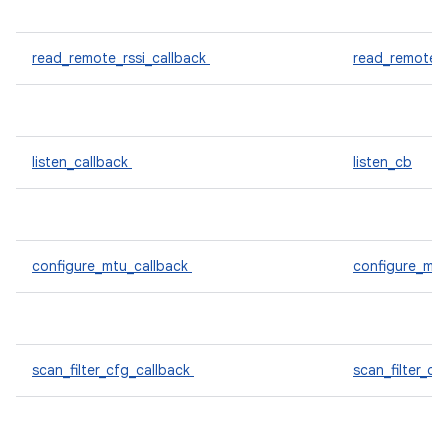
read_remote_rssi_callback
read_remote_r
listen_callback
listen_cb
configure_mtu_callback
configure_mt
scan_filter_cfg_callback
scan_filter_cf