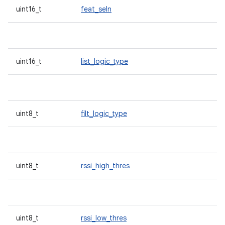
uint16_t
feat_seln
uint16_t
list_logic_type
uint8_t
filt_logic_type
uint8_t
rssi_high_thres
uint8_t
rssi_low_thres