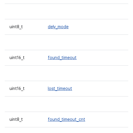
uint8_t
dely_mode
uint16_t
found_timeout
uint16_t
lost_timeout
uint8_t
found_timeout_cnt