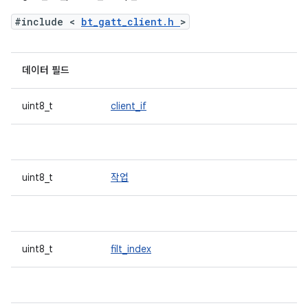
#include <
bt_gatt_client.h
>
데이터 필드
uint8_t
client_if
uint8_t
작업
uint8_t
filt_index