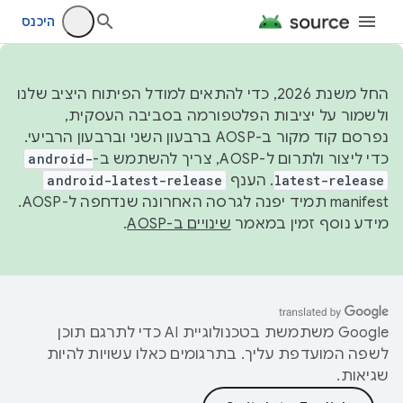
היכנס
החל משנת 2026, כדי להתאים למודל הפיתוח היציב שלנו
ולשמור על יציבות הפלטפורמה בסביבה העסקית,
נפרסם קוד מקור ב-AOSP ברבעון השני וברבעון הרביעי.
כדי ליצור ולתרום ל-AOSP, צריך להשתמש ב-
android-
latest-release
. הענף
android-latest-release
manifest תמיד יפנה לגרסה האחרונה שנדחפה ל-AOSP.
מידע נוסף זמין במאמר
שינויים ב-AOSP
.
‫Google משתמשת בטכנולוגיית AI כדי לתרגם תוכן
לשפה המועדפת עליך. בתרגומים כאלו עשויות להיות
שגיאות.