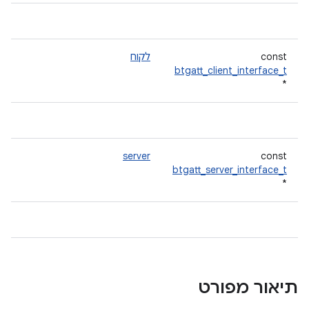
const
לקוח
btgatt_client_interface_t
*
server
const
btgatt_server_interface_t
*
תיאור מפורט