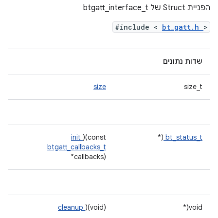
הפניית Struct של btgatt_interface_t
#include <
bt_gatt.h
>
שדות נתונים
size
size_t
init
)(const
(*
bt_status_t
btgatt_callbacks_t
*callbacks)
cleanup
)(void)
void(*