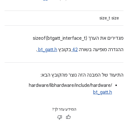
size_t size
מגדירים את הערך sizeof(btgatt_interface_t)
ההגדרה מופיעה בשורה
42
בקובץ
bt_gatt.h
.
התיעוד של המבנה הזה נוצר מהקובץ הבא:
hardware/libhardware/include/hardware/
bt_gatt.h
המידע עזר לך?