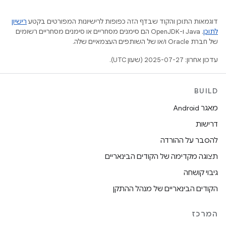
דוגמאות התוכן והקוד שבדף הזה כפופות לרישיונות המפורטים בקטע
רישיון
לתוכן
.‏ Java ו-OpenJDK הם סימנים מסחריים או סימנים מסחריים רשומים
של חברת Oracle ו/או של השותפים העצמאיים שלה.
עדכון אחרון: 2025-07-27 (שעון UTC).
BUILD
מאגר Android
דרישות
להסבר על ההורדה
תצוגה מקדימה של הקודים הבינאריים
גיבוי קושחה
הקודים הבינאריים של מנהל ההתקן
המרכז