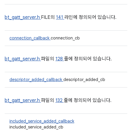
bt_gatt_server.h
FILE의
141
라인에 정의되어 있습니다.
connection_callback
connection_cb
bt_gatt_server.h
파일의
128
줄에 정의되어 있습니다.
descriptor_added_callback
descriptor_added_cb
bt_gatt_server.h
파일의
132
줄에 정의되어 있습니다.
included_service_added_callback
included_service_added_cb