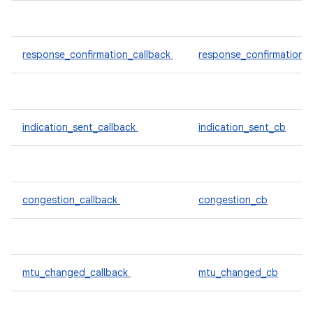
response_confirmation_callback
response_confirmation_
indication_sent_callback
indication_sent_cb
congestion_callback
congestion_cb
mtu_changed_callback
mtu_changed_cb