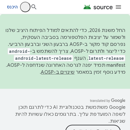
היכנס
החל משנת 2026, כדי להתאים למודל הפיתוח היציב שלנו
ולשמור על יציבות הפלטפורמה בסביבה העסקית,
נפרסם קוד מקור ב-AOSP ברבעון השני וברבעון הרביעי.
כדי ליצור ולתרום ל-AOSP, צריך להשתמש ב-
android-
latest-release
. הענף
android-latest-release
manifest תמיד יפנה לגרסה האחרונה שנדחפה ל-AOSP.
מידע נוסף זמין במאמר
שינויים ב-AOSP
.
‫Google משתמשת בטכנולוגיית AI כדי לתרגם תוכן
לשפה המועדפת עליך. בתרגומים כאלו עשויות להיות
שגיאות.