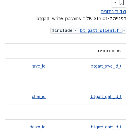
שדות נתונים
הפנייה ל-Struct של btgatt_write_params_t
#include <
bt_gatt_client.h
>
שדות נתונים
srvc_id
btgatt_srvc_id_t
char_id
btgatt_gatt_id_t
descr_id
btgatt_gatt_id_t