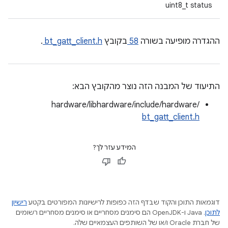
uint8_t status
ההגדרה מופיעה בשורה
58
בקובץ
bt_gatt_client.h
.
התיעוד של המבנה הזה נוצר מהקובץ הבא:
hardware/libhardware/include/hardware/
bt_gatt_client.h
המידע עזר לך?
דוגמאות התוכן והקוד שבדף הזה כפופות לרישיונות המפורטים בקטע
רישיון
לתוכן
.‏ Java ו-OpenJDK הם סימנים מסחריים או סימנים מסחריים רשומים
של חברת Oracle ו/או של השותפים העצמאיים שלה.