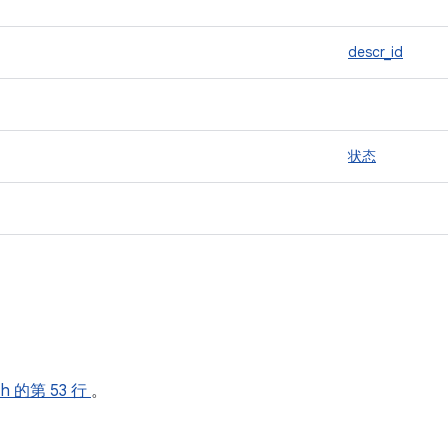
descr_id
状态
.h
的第 53 行
。