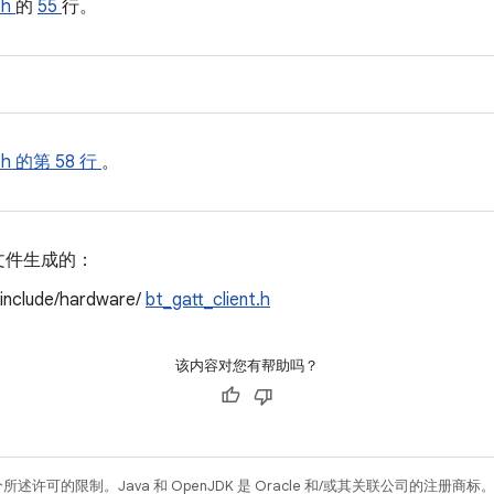
.h
的
55
行。
.h
的第 58 行
。
文件生成的：
/include/hardware/
bt_gatt_client.h
该内容对您有帮助吗？
所述许可的限制。Java 和 OpenJDK 是 Oracle 和/或其关联公司的注册商标