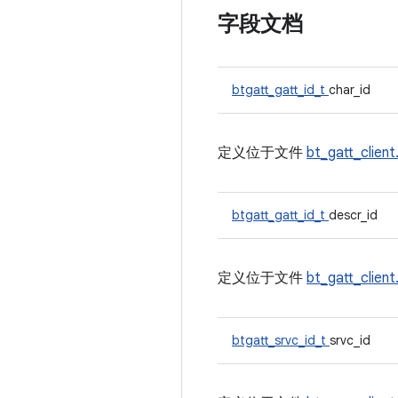
字段文档
btgatt_gatt_id_t
char_id
定义位于文件
bt_gatt_client
btgatt_gatt_id_t
descr_id
定义位于文件
bt_gatt_client
btgatt_srvc_id_t
srvc_id