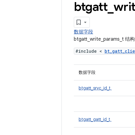
btgatt
_
wri
数据字段
btgatt_write_params_
#include <
bt_gatt_cli
数据字段
btgatt_srvc_id_t
btgatt_gatt_id_t