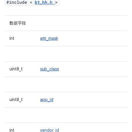
#include <
bt_hh.h
>
数据字段
int
attr_mask
uint8_t
sub_class
uint8_t
app_id
int
vendor_id