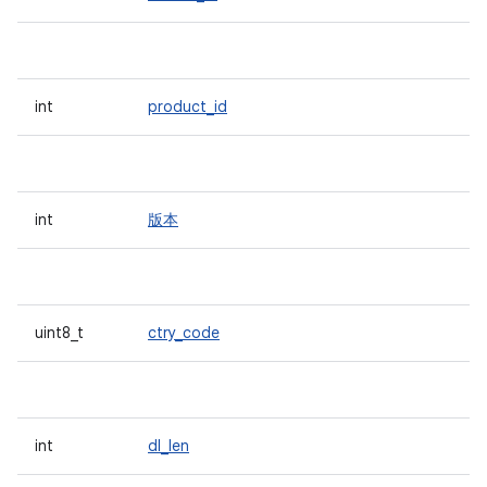
int
product_id
int
版本
uint8_t
ctry_code
int
dl_len