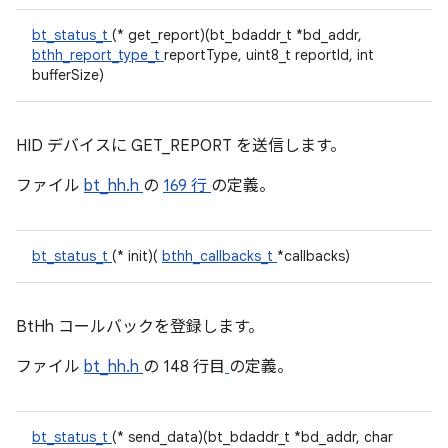
bt_status_t
(* get_report)(bt_bdaddr_t *bd_addr,
bthh_report_type_t
reportType, uint8_t reportId, int
bufferSize)
HID デバイスに GET_REPORT を送信します。
ファイル
bt_hh.h
の
169 行
の定義。
bt_status_t
(* init)(
bthh_callbacks_t
*callbacks)
BtHh コールバックを登録します。
ファイル
bt_hh.h
の 148 行目
の定義。
bt_status_t
(* send_data)(bt_bdaddr_t *bd_addr, char