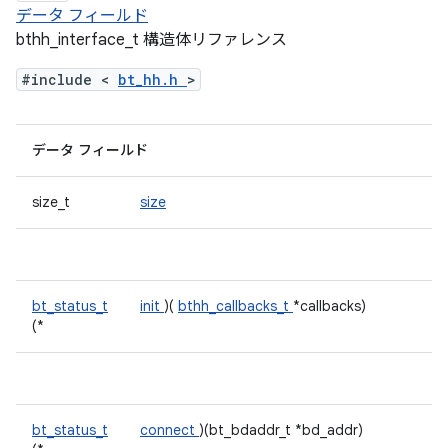
データ フィールド
bthh_interface_t 構造体リファレンス
#include <
bt_hh.h
>
データ フィールド
size_t
size
bt_status_t
init
)(
bthh_callbacks_t
*callbacks)
(*
bt_status_t
connect
)(bt_bdaddr_t *bd_addr)