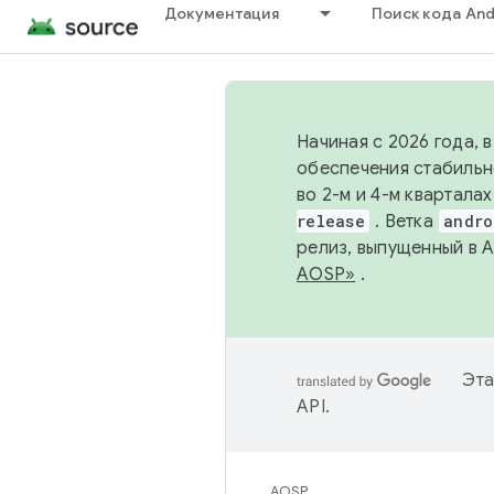
Документация
Поиск кода And
Начиная с 2026 года, 
обеспечения стабильн
во 2-м и 4-м квартала
release
. Ветка
andro
релиз, выпущенный в 
AOSP»
.
Эта
API
.
AOSP