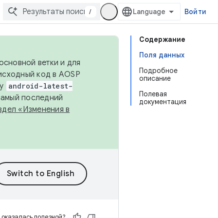
/
Войти
Содержание
Поля данных
основной ветки и для
Подробное
исходный код в AOSP
описание
ку
android-latest-
Полевая
 самый последний
документация
здел «Изменения в
 оказалась полезной?