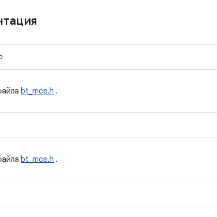
нтация
р
айла
bt_mce.h
.
айла
bt_mce.h
.