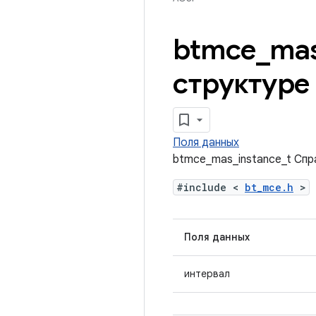
btmce
_
ma
структуре
Поля данных
btmce_mas_instance_t Спр
#include <
bt_mce.h
>
Поля данных
интервал