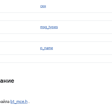
скн
msg_types
p_name
ание
айла
bt_mce.h
.