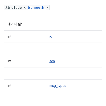
#include <
bt_mce.h
>
데이터 필드
int
id
int
scn
int
msg_types