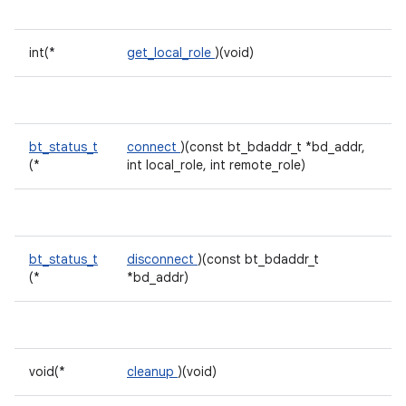
int(*
get_local_role
)(void)
bt_status_t
connect
)(const bt_bdaddr_t *bd_addr,
(*
int local_role, int remote_role)
bt_status_t
disconnect
)(const bt_bdaddr_t
(*
*bd_addr)
void(*
cleanup
)(void)