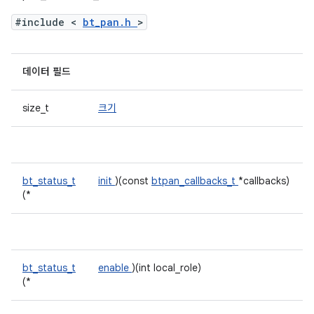
#include <
bt_pan.h
>
데이터 필드
size_t
크기
bt_status_t
init
)(const
btpan_callbacks_t
*callbacks)
(*
bt_status_t
enable
)(int local_role)
(*