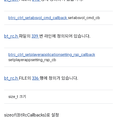
btrc_ctrl_setabsvol_cmd_callback
setabsvol_cmd_cb
bt_rc.h
파일의
339
번 라인에 정의되어 있습니다.
btrc_ctrl_setplayerapplicationsetting_rsp_callback
setplayerappsetting_rsp_cb
bt_rc.h
FILE의
336
행에 정의가 있습니다.
size_t 크기
sizeof(BtRcCallbacks)로 설정