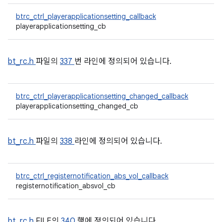
btrc_ctrl_playerapplicationsetting_callback
playerapplicationsetting_cb
bt_rc.h
파일의
337
번 라인에 정의되어 있습니다.
btrc_ctrl_playerapplicationsetting_changed_callback
playerapplicationsetting_changed_cb
bt_rc.h
파일의
338
라인에 정의되어 있습니다.
btrc_ctrl_registernotification_abs_vol_callback
registernotification_absvol_cb
bt_rc.h
FILE의
340
행에 정의되어 있습니다.