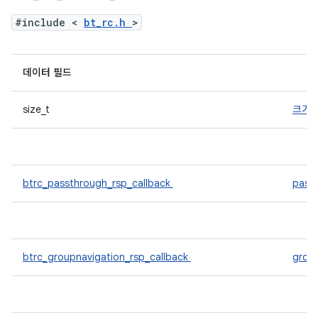
#include <
bt_rc.h
>
데이터 필드
size_t
크기
btrc_passthrough_rsp_callback
pass
btrc_groupnavigation_rsp_callback
grou