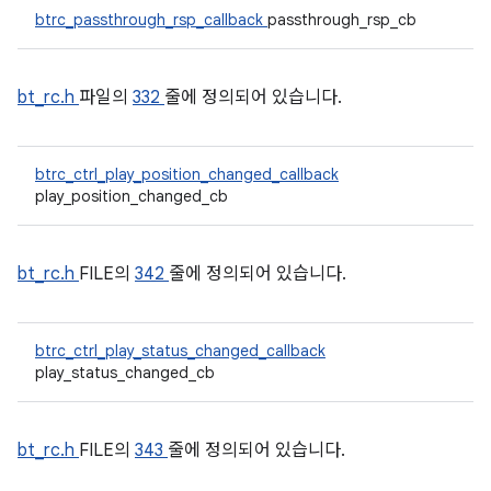
btrc_passthrough_rsp_callback
passthrough_rsp_cb
bt_rc.h
파일의
332
줄에 정의되어 있습니다.
btrc_ctrl_play_position_changed_callback
play_position_changed_cb
bt_rc.h
FILE의
342
줄에 정의되어 있습니다.
btrc_ctrl_play_status_changed_callback
play_status_changed_cb
bt_rc.h
FILE의
343
줄에 정의되어 있습니다.