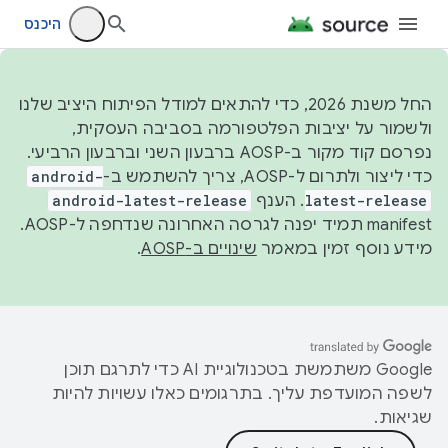
היכנס
החל משנת 2026, כדי להתאים למודל הפיתוח היציב שלנו
ולשמור על יציבות הפלטפורמה בסביבה העסקית,
נפרסם קוד מקור ב-AOSP ברבעון השני וברבעון הרביעי.
כדי ליצור ולתרום ל-AOSP, צריך להשתמש ב-
android-
latest-release
. הענף
android-latest-release
manifest תמיד יפנה לגרסה האחרונה שנדחפה ל-AOSP.
מידע נוסף זמין במאמר
שינויים ב-AOSP
.
‫Google משתמשת בטכנולוגיית AI כדי לתרגם תוכן
לשפה המועדפת עליך. בתרגומים כאלו עשויות להיות
שגיאות.