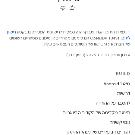
דוגמאות התוכן והקוד שבדף הזה כפופות לרישיונות המפורטים בקטע
רישיון
לתוכן
.‏ Java ו-OpenJDK הם סימנים מסחריים או סימנים מסחריים רשומים
של חברת Oracle ו/או של השותפים העצמאיים שלה.
עדכון אחרון: 2025-07-27 (שעון UTC).
BUILD
מאגר Android
דרישות
להסבר על ההורדה
תצוגה מקדימה של הקודים הבינאריים
גיבוי קושחה
הקודים הבינאריים של מנהל ההתקן