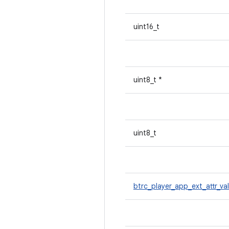
uint16_t
uint8_t *
uint8_t
btrc_player_app_ext_attr_va