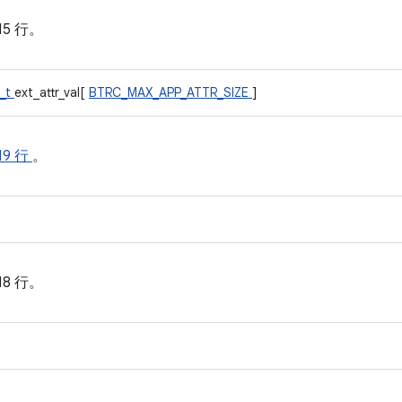
15 行。
l_t
ext_attr_val[
BTRC_MAX_APP_ATTR_SIZE
]
19 行
。
18 行。