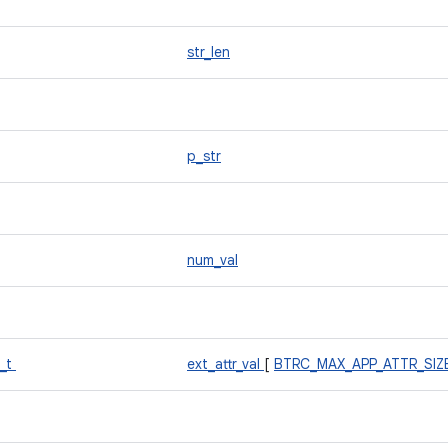
str_len
p_str
num_val
l_t
ext_attr_val
[
BTRC_MAX_APP_ATTR_SIZ