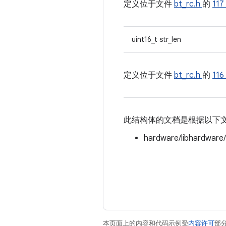
定义位于文件
bt_rc.h
的
117
uint16_t str_len
定义位于文件
bt_rc.h
的
116
此结构体的文档是根据以下
hardware/libhardware
本页面上的内容和代码示例受
内容许可
部分