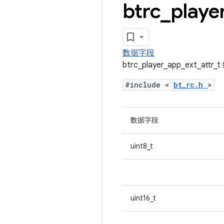
btrc
_
playe
数据字段
btrc_player_app_ext_at
#include <
bt_rc.h
>
数据字段
uint8_t
uint16_t